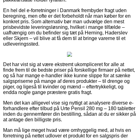
En hel del e-forretninger i Danmark frembyder fragt uden
beregning, men ofte er det forbeholdt når man køber for en
konkret pris. Som alternativ bør man udvælge den mest
prisbevidste leveringsløsning, hvilket i mange tilfælde –
uafhængig om du befinder sig tæt på Herning, Haderslev
eller Skjern – vil blive at få dem til at bringe varerne til et
udleveringssted.
Det har vist sig at være ekstremt ukompliceret for alle at
finde frem til de bedste priser på forskellige firmaer på nettet,
og så har mange e-handler ikke kunne slippe for at sænke
salgspriserne på mange af deres produkter – til drenge og
piger, og ligeså til kvinder og mænd – eftertrykkeligt, og
endda nogle gange præstere gratis fragt.
Men det kan alligevel vise sig nyttigt at analysere diverse e-
forhandlere efter tilbud på Urte Pensil 280 mg – 180 tabletter
inden du gennemfører din bestilling, sådan at du er sikker på
at antage den billigste pris.
Man må lige meget hvad være omhyggelig med, at hvis en
forretning på nettet udlover et produkt for en salgspris der