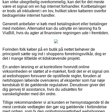
kan virke ubegribelig overkommelig, kan det for det meste
være et signal om en fup internet forhandler. Kortbetalinger
er trods alt inkluderet i en lov, hvilket sikrer køberen overfor
bedrageriske internet handler.
Generelt anbefaler vi køb med betalingskort eller betalinger
med mobilen. Alternativt kan du udnytte en løsning fra fx
ViaBill, hvis du agter at finansiere regningen ude i fremtiden.
Forinden folk køber på en butik på nettet behøver de
principielt sætte sig ind i shoppens forretningsvilkår, dog er
det i mange tilfælde et tidskrævende projekt.
En anden løsning er at kontrollere hvorvidt online
virksomheden er støttet af e-mærket, fordi det er et signal om
at webshoppen forsvarer de opstillede regler, foruden at
netshoppen løbende overværes af eksperter som har nøje
kendskab til de gældende regulativer. Derudover giver det
dig genvej til assistance, hvis du udsættes for
vanskeligheder med din ordre.
Tillige rekommanderer vi at kunden er hensynstagende til de
mest centrale vedtægter der gør sig gældende i forbindelse
med ordren, som fx den ombytningsrettighed webshoppen