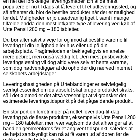
en hel del forskellige leveringsmåder. En af de mest
populære er nu til dags at få leveret til et udleveringssted, og
så afhenter du blot de bestilte produkter når der er mulighed
for det. Muligheden er jo usædvanlig ligetil, samt i mange
tilfælde endda den mest letkøbte type af levering ved køb af
Urte Pensil 280 mg – 180 tabletter.
Du bør alternativt afveje for og imod at bestille varerne til
levering til din lejlighed eller hus eller ud på din
arbejdsplads. Fragtmetoden er beklageligvis en anelse
mere pebret, men også vældig let. Den mest prisbevidste
leveringsløsning vil dog altid være selv at hente varerne,
som dog nødvendiggør at du opholder dig nærved internet
selskabets arbejdslager.
Leveringshastigheden på Urteblandinger er selvfølgelig
særligt essentiel om du absolut skal bruge produktet straks,
så i det øjemed er det altså væsentligt at vi gransker det
estimerede leveringstidspunkt på det pågældende produkt.
En stor portion forretninger på nettet lover dag-til-dag
levering på de fleste produkter, eksempelvis Urte Pensil 280
mg – 180 tabletter, men vær vagtsom da det afhænger af at
handlen gemmenføres før et angivent tidspunkt, således at
de højst sandsynligt kan nå at få varen ud af døren før de
pakkeansatte holder fyraften.