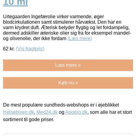
10 ml
Urtegaarden Ingefærolie virker varmende, øger
blodcirkulationen samt stimulerer hårvækst. Den har en
varm krydret duft. Æterisk betyder flygtig og let fordampelig,
dermed adskiller æteriske olier sig fra for eksempel mandel-
og olivenolie, der ikke fordam
(Læs mere)
62
kr.
(Vis fragtpris)
Læs mere »
Køb nu »
De mest populære sundheds-webshops er i øjeblikket
Helsebixen.dk
,
Med24.dk
og
Apopro.dk
, som alle har et stort
sortiment til gode priser.