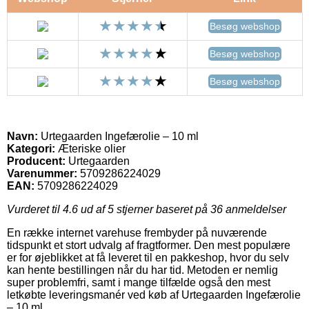
Besøg webshop
Besøg webshop
Besøg webshop
Navn:
Urtegaarden Ingefærolie – 10 ml
Kategori:
Æteriske olier
Producent:
Urtegaarden
Varenummer:
5709286224029
EAN:
5709286224029
Vurderet til
4.6
ud af 5 stjerner baseret på
36
anmeldelser
En række internet varehuse frembyder på nuværende
tidspunkt et stort udvalg af fragtformer. Den mest populære
er for øjeblikket at få leveret til en pakkeshop, hvor du selv
kan hente bestillingen når du har tid. Metoden er nemlig
super problemfri, samt i mange tilfælde også den mest
letkøbte leveringsmanér ved køb af Urtegaarden Ingefærolie
– 10 ml.