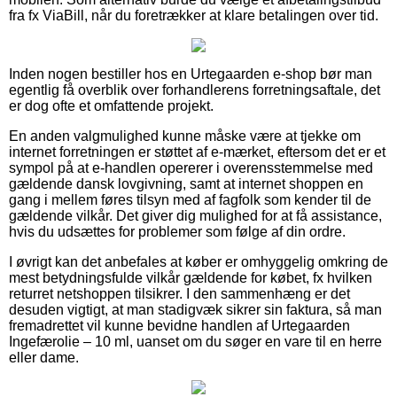
fra fx ViaBill, når du foretrækker at klare betalingen over tid.
Inden nogen bestiller hos en Urtegaarden e-shop bør man
egentlig få overblik over forhandlerens forretningsaftale, det
er dog ofte et omfattende projekt.
En anden valgmulighed kunne måske være at tjekke om
internet forretningen er støttet af e-mærket, eftersom det er et
sympol på at e-handlen opererer i overensstemmelse med
gældende dansk lovgivning, samt at internet shoppen en
gang i mellem føres tilsyn med af fagfolk som kender til de
gældende vilkår. Det giver dig mulighed for at få assistance,
hvis du udsættes for problemer som følge af din ordre.
I øvrigt kan det anbefales at køber er omhyggelig omkring de
mest betydningsfulde vilkår gældende for købet, fx hvilken
returret netshoppen tilsikrer. I den sammenhæng er det
desuden vigtigt, at man stadigvæk sikrer sin faktura, så man
fremadrettet vil kunne bevidne handlen af Urtegaarden
Ingefærolie – 10 ml, uanset om du søger en vare til en herre
eller dame.