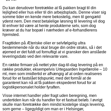
Du kan derudover foretrække at få pakken bragt til din
lejlighed eller hus eller til din arbejdsplads. Denne viser sig
somme tider en kende mere bekostelig, men til gengæld
yderst nem. Den mest betalelige løsning til levering vil dog
til enhver tid være at hente produkterne selv, som dog
kræver at du har bopæl i nærheden af e-forhandlerens
hjemsted.
Fragttiden på Æteriske olier er selvfølgelig ultra
bestemmende når du skal bruge din ordre straks, så i det
øjemed er det fuldt ud fornuftigt at vi gransker den anslåede
leveringsdato ved den relevante vare.
En række firmaer på nettet yder dag-til-dag levering på en
række produkter, eksempelvis Urtegaarden Ingefærolie – 10
ml, men som imidlertid er afhængig af at orden realiseres
forud for et fastslået tidspunkt, med det formål at de
garanteret kan nå at få pakken ekspederet forud for at
logistikpersonalet holder fyraften.
Visse internet handler yder fragt uden beregning, men
undertiden kun når du handler for et fastsat beløb. I øvrigt
skulle man foretrække den mindst kostelige slags levering,
som gerne – ligegyldigt om man er i Helsingør,