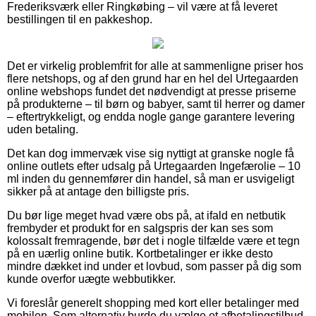
Frederiksværk eller Ringkøbing – vil være at få leveret
bestillingen til en pakkeshop.
Det er virkelig problemfrit for alle at sammenligne priser hos
flere netshops, og af den grund har en hel del Urtegaarden
online webshops fundet det nødvendigt at presse priserne
på produkterne – til børn og babyer, samt til herrer og damer
– eftertrykkeligt, og endda nogle gange garantere levering
uden betaling.
Det kan dog immervæk vise sig nyttigt at granske nogle få
online outlets efter udsalg på Urtegaarden Ingefærolie – 10
ml inden du gennemfører din handel, så man er usvigeligt
sikker på at antage den billigste pris.
Du bør lige meget hvad være obs på, at ifald en netbutik
frembyder et produkt for en salgspris der kan ses som
kolossalt fremragende, bør det i nogle tilfælde være et tegn
på en uærlig online butik. Kortbetalinger er ikke desto
mindre dækket ind under et lovbud, som passer på dig som
kunde overfor uægte webbutikker.
Vi foreslår generelt shopping med kort eller betalinger med
mobilen. Som alternativ burde du vælge et afbetalingstilbud