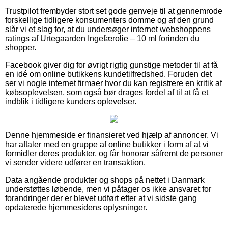
Trustpilot frembyder stort set gode genveje til at gennemrode
forskellige tidligere konsumenters domme og af den grund
slår vi et slag for, at du undersøger internet webshoppens
ratings af Urtegaarden Ingefærolie – 10 ml forinden du
shopper.
Facebook giver dig for øvrigt rigtig gunstige metoder til at få
en idé om online butikkens kundetilfredshed. Foruden det
ser vi nogle internet firmaer hvor du kan registrere en kritik af
købsoplevelsen, som også bør drages fordel af til at få et
indblik i tidligere kunders oplevelser.
Denne hjemmeside er finansieret ved hjælp af annoncer. Vi
har aftaler med en gruppe af online butikker i form af at vi
formidler deres produkter, og får honorar såfremt de personer
vi sender videre udfører en transaktion.
Data angående produkter og shops på nettet i Danmark
understøttes løbende, men vi påtager os ikke ansvaret for
forandringer der er blevet udført efter at vi sidste gang
opdaterede hjemmesidens oplysninger.