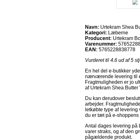
Navn:
Urtekram Shea But
Kategori:
Læberne
Producent:
Urtekram B
Varenummer:
5765228
EAN:
5765228838778
Vurderet til
4.6
ud af 5 st
En hel del e-butikker yd
nærværende levering til 
Fragtmuligheden er jo u
af Urtekram Shea Butter 
Du kan derudover beslutte 
arbejder. Fragtmulighede
letkøbte type af levering
du er tæt på e-shoppens
Antal dages levering på 
varer straks, og af den g
pågældende produkt.