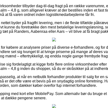
 virksomheder tilbyder dag-til-dag fragt på en række varenumre,
alm – 4,8 g, som alligevel kræver at der bestilles inden et fast 
 nå at få varen ordnet inden logistikmedarbejderne får fri.
å nettet byder på fragtfri levering, men i de fleste tilfælde påkræv
vt kunne du foretrække den mest betalelige leveringsløsning, som
 tæt på Randers, Aabenraa eller Aars – vil blive at få bragt pak
t for købere at analysere priser på diverse e-forhandlere, og for 
dlere set sig tvunget til at tvinge priserne på mange af deres var
 og mænd – eftertrykkeligt, og endda nogle gange frembyde fragtf
e sig fordelagtigt at kigge forbi flere online virksomheder efte
alm – 4,8 g inden du shopper, så du er skråsikker på at indhente 
sselig, at når en netbutik forhandler produkter til salg for en s
å er det ofte være et bevis på en snydagtig online forretning. H
 orden, som dækker køber overfor fup internet forhandlere.
pping med kort eller MobilePay. Som alternativ bør du bruge et a
ber at dække pengene senere.