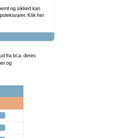
emt og sikkert kan
oteksvarer. Klik her
 fra bl.a. deres
mer og