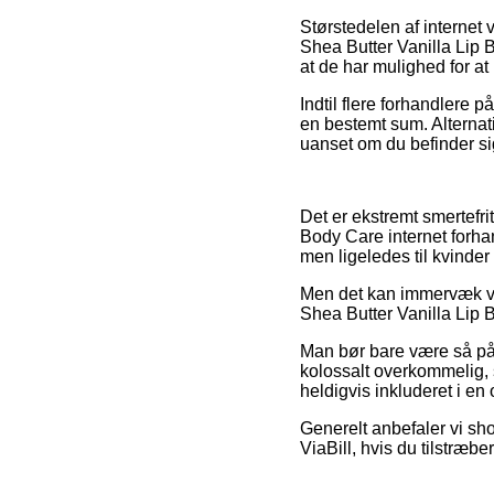
Størstedelen af internet
Shea Butter Vanilla Lip B
at de har mulighed for at
Indtil flere forhandlere p
en bestemt sum. Alternati
uanset om du befinder sig
Det er ekstremt smertefri
Body Care internet forhan
men ligeledes til kvinder
Men det kan immervæk vis
Shea Butter Vanilla Lip B
Man bør bare være så påpa
kolossalt overkommelig, s
heldigvis inkluderet i en
Generelt anbefaler vi sho
ViaBill, hvis du tilstræ