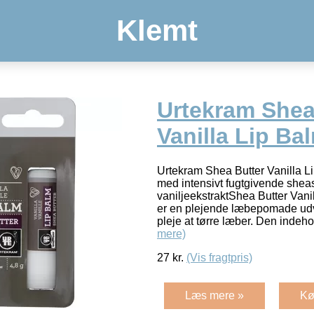
Klemt
Urtekram Shea
Vanilla Lip Bal
Urtekram Shea Butter Vanilla L
med intensivt fugtgivende she
vaniljeekstraktShea Butter Vani
er en plejende læbepomade udvik
pleje at tørre læber. Den indeh
mere)
27
kr.
(Vis fragtpris)
Læs mere »
Kø