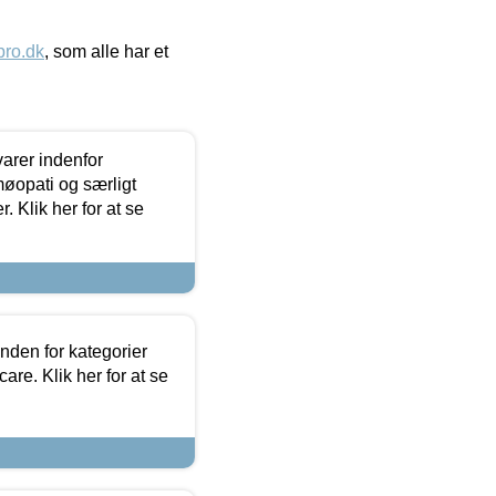
ro.dk
, som alle har et
arer indenfor
møopati og særligt
 Klik her for at se
nden for kategorier
re. Klik her for at se