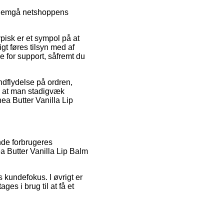
ennemgå netshoppens
pisk er et sympol på at
gt føres tilsyn med af
 for support, såfremt du
ndflydelse på ordren,
t, at man stadigvæk
ea Butter Vanilla Lip
nde forbrugeres
ea Butter Vanilla Lip Balm
kundefokus. I øvrigt er
ges i brug til at få et