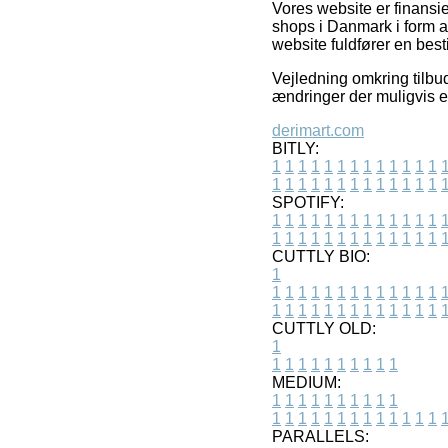
Vores website er finansie
shops i Danmark i form a
website fuldfører en besti
Vejledning omkring tilbu
ændringer der muligvis e
derimart.com
BITLY:
1
1
1
1
1
1
1
1
1
1
1
1
1
1
1
1
1
1
1
1
1
1
1
1
1
1
SPOTIFY:
1
1
1
1
1
1
1
1
1
1
1
1
1
1
1
1
1
1
1
1
1
1
1
1
1
1
CUTTLY BIO:
1
1
1
1
1
1
1
1
1
1
1
1
1
1
1
1
1
1
1
1
1
1
1
1
1
1
1
CUTTLY OLD:
1
1
1
1
1
1
1
1
1
1
1
MEDIUM:
1
1
1
1
1
1
1
1
1
1
1
1
1
1
1
1
1
1
1
1
1
1
1
PARALLELS: