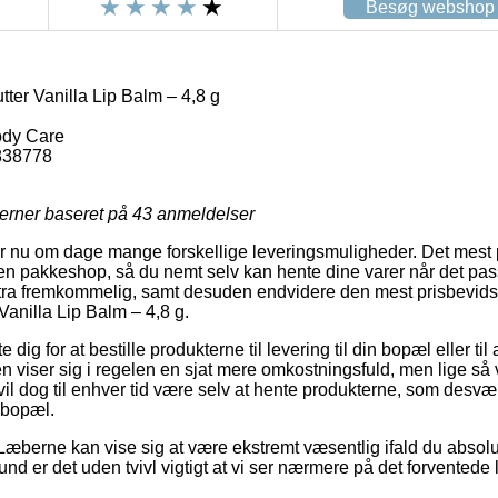
Besøg webshop
ter Vanilla Lip Balm – 4,8 g
ody Care
838778
jerner baseret på
43
anmeldelser
er nu om dage mange forskellige leveringsmuligheder. Det mest 
en pakkeshop, så du nemt selv kan hente dine varer når det pass
ltra fremkommelig, samt desuden endvidere den mest prisbevids
Vanilla Lip Balm – 4,8 g.
dig for at bestille produkterne til levering til din bopæl eller ti
n viser sig i regelen en sjat mere omkostningsfuld, men lige så 
 vil dog til enhver tid være selv at hente produkterne, som desvæ
 bopæl.
Læberne kan vise sig at være ekstremt væsentlig ifald du absolu
rund er det uden tvivl vigtigt at vi ser nærmere på det forventede