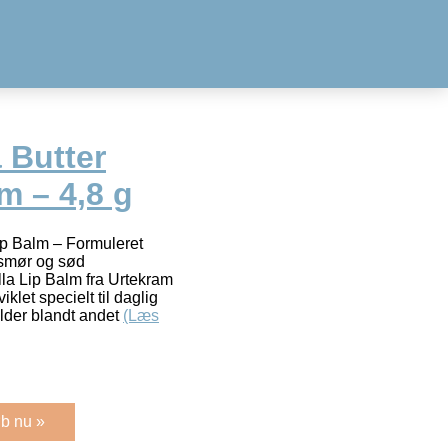
 Butter
m – 4,8 g
ip Balm – Formuleret
asmør og sød
lla Lip Balm fra Urtekram
let specielt til daglig
older blandt andet
(Læs
b nu »