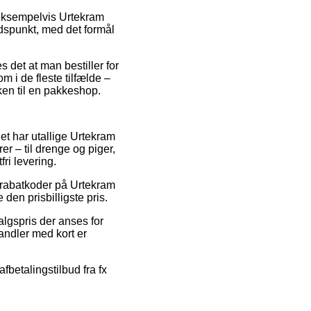
 eksempelvis Urtekram
tidspunkt, med det formål
es det at man bestiller for
 i de fleste tilfælde –
ken til en pakkeshop.
det har utallige Urtekram
er – til drenge og piger,
ri levering.
r rabatkoder på Urtekram
den prisbilligste pris.
algspris der anses for
andler med kort er
fbetalingstilbud fra fx