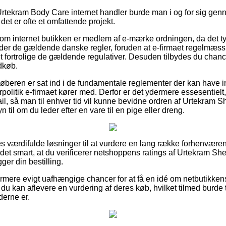
Urtekram Body Care internet handler burde man i og for sig g
et er ofte et omfattende projekt.
se om internet butikken er medlem af e-mærke ordningen, da det ty
lder de gældende danske regler, foruden at e-firmaet regelmæssi
t fortrolige de gældende regulativer. Desuden tilbydes du chance
dkøb.
 køberen er sat ind i de fundamentale reglementer der kan have i
politik e-firmaet kører med. Derfor er det ydermere essesentiel
l, så man til enhver tid vil kunne bevidne ordren af Urtekram Sh
 til om du leder efter en vare til en pige eller dreng.
les værdifulde løsninger til at vurdere en lang række forhenvære
 det smart, at du verificerer netshoppens ratings af Urtekram Sh
gger din bestilling.
ere evigt uafhængige chancer for at få en idé om netbutikkens 
 du kan aflevere en vurdering af deres køb, hvilket tilmed burde ta
derne er.