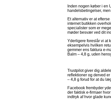
Inden nogen køber i en 
handelsbetingelser, men d
Et alternativ er at efter
internet butikken overho
specialister som er mege
møder besvær ved dit in
Yderligere foreslår vi at
eksempelvis hvilken retur
gemmer ens faktura e-mai
Balm – 4,8 g, uden hensyn
Trustpilot giver dig alde
reflektioner og derved er
– 4,8 g forud for at du læ
Facebook frembyder yderm
der faktisk e-firmaer hvor
indtryk af hvor glade kun