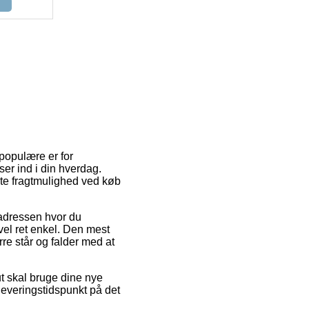
populære er for
er ind i din hverdag.
te fragtmulighed ved køb
l adressen hvor du
vel ret enkel. Den mest
rre står og falder med at
t skal bruge dine nye
 leveringstidspunkt på det