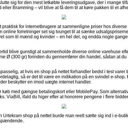
slutte sig for den mest letkøbte leveringsudgave, der i mange ti
eller Bramming – vil blive at få dem til at køre pakken til et afh
 praktisk for internetbrugere at sammenligne priser hos diverse 
m online forretninger set sig tvunget til at sænke udsalgspriserne
 vel som til mænd og kvinder – en hel del, og endda nogle gang
lertid blive gunstigt at sammenholde diverse online varehuse eft
 Ø (300 gr) forinden du gennemfører din handel, sådan at du e
sselig, at hvis en shop på nettet forhandler bedst i test varer ti
rdelagtig, så er det tit være en indikation på en svindel e-shop.
 der beskytter en imod uægte internet handler.
 for køb med gængse betalingskort eller MobilePay. Som alternati
ks. ViaBill, ifald du higer efter at honorere pengene i flere bidder
n Urtekram shop på nettet burde man reelt sætte sig ind i e-but
e spændende.