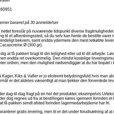
Vafler
260951
jerner baseret på
30
anmeldelser
å nettet foreslår på nuværende tidspunkt diverse fragtmuligheder
ng til et afhentningssted, så du selv kan hente de bestilte varer 
lmindeligt bekvem, samt endda ydermere den mest letkøbte leve
Cacaocreme Ø (300 gr).
g at få pakken bragt til din lejlighed eller ud til dit arbejde. L
en endda ret overkommelig. Den mindst kostelige leveringsmuli
enter ordren, men den mulighed nødvendiggør at du har bopæl i ko
Kager, Kiks & Vafler er jo ekstremt betydningsfuld hvis man ab
ormål er det aldeles væsentligt at man tjekker den forventede l
der dag-til-dag fragt på en hel del produkter, eksempelvis Urte
er dog regnes ud fra at bestillingen køres igennem forinden et 
at få pakken sendt afsted forinden lagermedarbejderne har fri.
ranterer gratis levering, men tit er det under forudsætning af at 