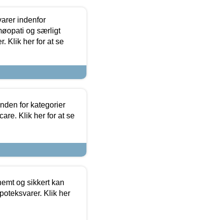
arer indenfor
møopati og særligt
 Klik her for at se
nden for kategorier
re. Klik her for at se
emt og sikkert kan
oteksvarer. Klik her