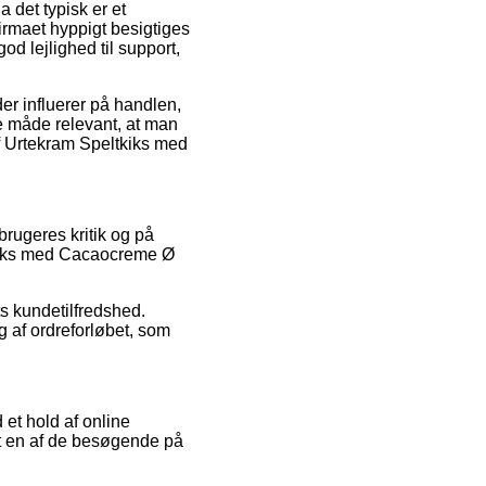
 det typisk er et
firmaet hyppigt besigtiges
d lejlighed til support,
er influerer på handlen,
me måde relevant, at man
af Urtekram Speltkiks med
rbrugeres kritik og på
eltkiks med Cacaocreme Ø
ts kundetilfredshed.
g af ordreforløbet, som
 et hold af online
dt en af de besøgende på