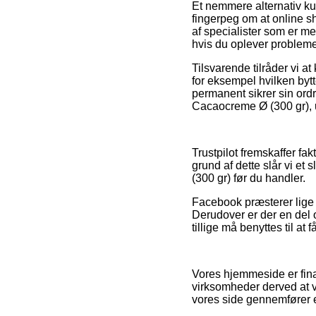
Et nemmere alternativ ku
fingerpeg om at online sh
af specialister som er m
hvis du oplever probleme
Tilsvarende tilråder vi 
for eksempel hvilken byt
permanent sikrer sin ord
Cacaocreme Ø (300 gr), u
Trustpilot fremskaffer fak
grund af dette slår vi et
(300 gr) før du handler.
Facebook præsterer lige s
Derudover er der en del o
tillige må benyttes til at 
Vores hjemmeside er finan
virksomheder derved at v
vores side gennemfører e