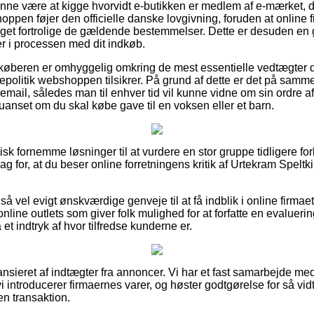
nne være at kigge hvorvidt e-butikken er medlem af e-mærket, da
oppen føjer den officielle danske lovgivning, foruden at online 
eget fortrolige de gældende bestemmelser. Dette er desuden en go
r i processen med dit indkøb.
at køberen er omhyggelig omkring de mest essentielle vedtægter d
tepolitik webshoppen tilsikrer. På grund af dette er det på sam
remail, således man til enhver tid vil kunne vidne om sin ordre 
anset om du skal købe gave til en voksen eller et barn.
tisk fornemme løsninger til at vurdere en stor gruppe tidligere fo
 slag for, at du beser online forretningens kritik af Urtekram Sp
å vel evigt ønskværdige genveje til at få indblik i online firmae
nline outlets som giver folk mulighed for at forfatte en evaluerin
få et indtryk af hvor tilfredse kunderne er.
sieret af indtægter fra annoncer. Vi har et fast samarbejde med
i introducerer firmaernes varer, og høster godtgørelse for så vi
n transaktion.