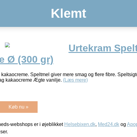
Klemt
Urtekram Spel
 Ø (300 gr)
 kakaocreme. Speltmel giver mere smag og flere fibre. Speltsigte
t lag kakaocreme Ægte vanilje.
(Læs mere)
Køb nu »
eds-webshops er i øjeblikket
Helsebixen.dk
,
Med24.dk
og
Apop
iser.