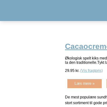
Cacaocreme
Økologisk spelt kiks med
la den traditionelle.Tyk
29.95
kr.
(Vis fragtpris)
Læs mere »
De mest populære sundh
stort sortiment til gode pr