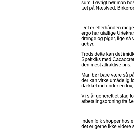
sum. I øvrigt bør man be
tæt på Næstved, Birkerød 
Det er efterhånden meget
ergo har utallige Urtekra
drenge og piger, lige så
gebyr.
Trods dette kan det imid
Speltkiks med Cacaocreme
den mest attraktive pris.
Man bør bare være så påpa
der kan virke umådelig fo
dækket ind under en lov,
Vi slår generelt et slag
afbetalingsordning fra f.e
Inden folk shopper hos e
det er gerne ikke vider