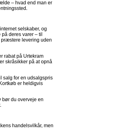
lfælde – hvad end man er
entningssted.
internet selskaber, og
 på deres varer – til
e præstere levering uden
er rabat på Urtekram
r skråsikker på at opnå
l salg for en udsalgspris
 Kortkøb er heldigvis
v bør du overveje en
.
ikkens handelsvilkår, men