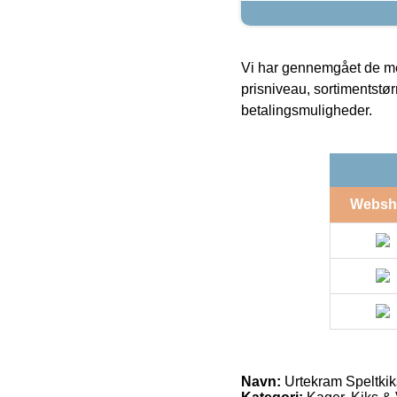
Vi har gennemgået de mes
prisniveau, sortimentstø
betalingsmuligheder.
Websh
Navn:
Urtekram Speltki