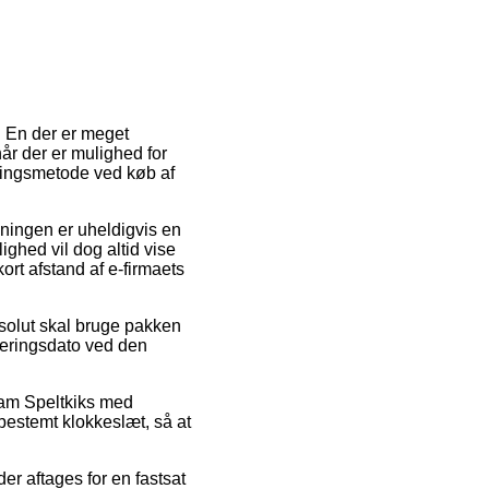
. En der er meget
når der er mulighed for
ringsmetode ved køb af
øsningen er uheldigvis en
ghed vil dog altid vise
rt afstand af e-firmaets
solut skal bruge pakken
everingsdato ved den
kram Speltkiks med
bestemt klokkeslæt, så at
der aftages for en fastsat