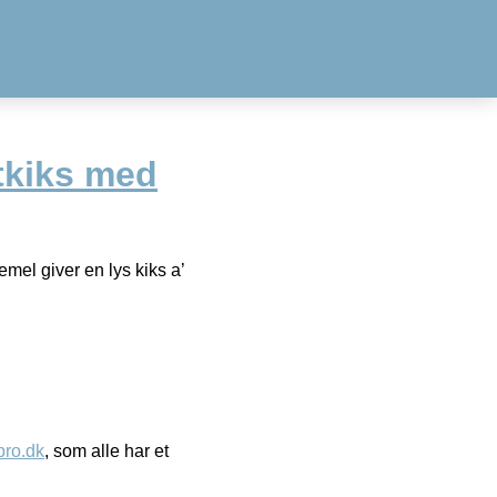
tkiks med
mel giver en lys kiks a’
ro.dk
, som alle har et