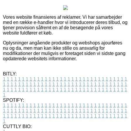
Vores website finansieres af reklamer. Vi har samarbejder
med en række e-handler hvor vi introducerer deres tilbud, og
tjener provision såfremt en af de besøgende på vores
website fuldfører et køb.
Oplysninger angående produkter og webshops ajourføres
nu og da, men man kan ikke stille os ansvarlig for
modifikationer der muligvis er foretaget siden vi sidste gang
opdaterede websitets informationer.
BITLY:
1
1
1
1
1
1
1
1
1
1
1
1
1
1
1
1
1
1
1
1
1
1
1
1
1
1
1
1
1
1
1
1
1
1
1
1
1
1
1
1
1
1
1
1
1
1
1
1
1
1
1
1
1
1
1
1
1
1
1
1
1
1
1
1
1
1
1
1
1
1
1
1
1
1
1
1
1
1
1
1
1
1
1
1
1
1
1
1
1
1
1
1
1
1
1
1
1
1
1
1
SPOTIFY:
1
1
1
1
1
1
1
1
1
1
1
1
1
1
1
1
1
1
1
1
1
1
1
1
1
1
1
1
1
1
1
1
1
1
1
1
1
1
1
1
1
1
1
1
1
1
1
1
1
1
1
1
1
1
1
1
1
1
1
1
1
1
1
1
1
1
1
1
1
1
1
1
1
1
1
1
1
1
1
1
1
1
1
1
1
1
1
1
1
1
1
1
1
1
1
1
1
1
1
1
CUTTLY BIO: