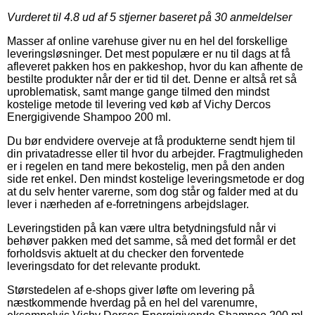
Vurderet til
4.8
ud af 5 stjerner baseret på
30
anmeldelser
Masser af online varehuse giver nu en hel del forskellige
leveringsløsninger. Det mest populære er nu til dags at få
afleveret pakken hos en pakkeshop, hvor du kan afhente de
bestilte produkter når der er tid til det. Denne er altså ret så
uproblematisk, samt mange gange tilmed den mindst
kostelige metode til levering ved køb af Vichy Dercos
Energigivende Shampoo 200 ml.
Du bør endvidere overveje at få produkterne sendt hjem til
din privatadresse eller til hvor du arbejder. Fragtmuligheden
er i regelen en tand mere bekostelig, men på den anden
side ret enkel. Den mindst kostelige leveringsmetode er dog
at du selv henter varerne, som dog står og falder med at du
lever i nærheden af e-forretningens arbejdslager.
Leveringstiden på kan være ultra betydningsfuld når vi
behøver pakken med det samme, så med det formål er det
forholdsvis aktuelt at du checker den forventede
leveringsdato for det relevante produkt.
Størstedelen af e-shops giver løfte om levering på
næstkommende hverdag på en hel del varenumre,