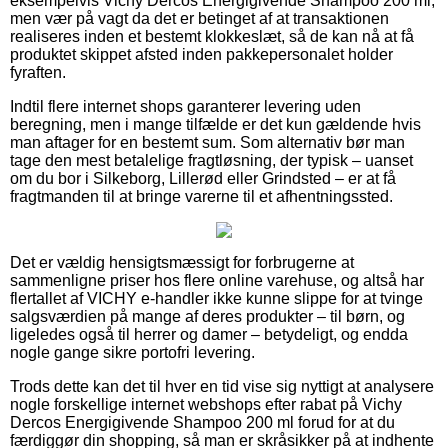
eksempelvis Vichy Dercos Energigivende Shampoo 200 ml,
men vær på vagt da det er betinget af at transaktionen
realiseres inden et bestemt klokkeslæt, så de kan nå at få
produktet skippet afsted inden pakkepersonalet holder
fyraften.
Indtil flere internet shops garanterer levering uden
beregning, men i mange tilfælde er det kun gældende hvis
man aftager for en bestemt sum. Som alternativ bør man
tage den mest betalelige fragtløsning, der typisk – uanset
om du bor i Silkeborg, Lillerød eller Grindsted – er at få
fragtmanden til at bringe varerne til et afhentningssted.
Det er vældig hensigtsmæssigt for forbrugerne at
sammenligne priser hos flere online varehuse, og altså har
flertallet af VICHY e-handler ikke kunne slippe for at tvinge
salgsværdien på mange af deres produkter – til børn, og
ligeledes også til herrer og damer – betydeligt, og endda
nogle gange sikre portofri levering.
Trods dette kan det til hver en tid vise sig nyttigt at analysere
nogle forskellige internet webshops efter rabat på Vichy
Dercos Energigivende Shampoo 200 ml forud for at du
færdiggør din shopping, så man er skråsikker på at indhente