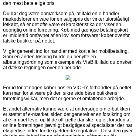
den mest betalelige pris.
Du bør dog være opmærksom på, at ifald en e-handler
markedsfører en vare for en salgspris der virker uforståeligt
letkøbt, så er det ofte være et karakteristika der viser en
uoprigtig online forretning. Køb med gængse betalingskort
er imidlertid omfavnet af en lov, som forsvarer køber overfor
falske butikker på nettet.
Vi går generelt ind for handler med kort eller mobilbetaling.
Som en anden løsning burde du benytte en
afbetalingsordning som eksempelvis ViaBill, ifald du ønsker
at dække regningen over en periode.
Forud for at nogen køber hos en VICHY forhandler på nettet
kan man for at være på den sikre side bese butikkens
forretningsvilkår, men det er gerne et omfattende arbejde.
Et andet alternativ kunne være at undersøge om e-butikken
er støttet af e-mærket, siden det generelt er en forsikring om
at e-firmaet lever op til de officielle danske regler, foruden at
online forretningen jævnligt besigtiges af specialister der har
ekspertise inden for de gældende regulativer. Desuden giver