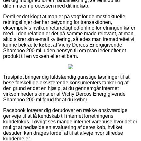
det dig mulighed for en håndsrækning, såfremt du får
dilemmaer i processen med dit indkøb.
Dertil er det klogt at man er på vagt for de mest aktuelle
retningslinjer der har betydning for transaktionen,
eksempelvis hvilken returrettighed online forretningen kører
med. I den relation er det på samme måde relevant, at man
altid sikrer sin e-mail kvittering, således man fremadrettet vil
kunne bekræfte købet af Vichy Dercos Energigivende
Shampoo 200 ml, uden hensyn til om man leder efter et
produkt til en voksen eller et barn.
Trustpilot bringer dig fuldstændig gunstige løsninger til at
bese forskellige eksisterende konsumenters tanker og af
den grund er det en hjælp, at du gennemgår internet
virksomhedens omtaler af Vichy Dercos Energigivende
Shampoo 200 ml forud for at du køber.
Facebook forærer dig derudover en række ønskværdige
genveje til at få kendskab til internet forretningens
kundefokus. I øvrigt ses mange internet varehuse hvor det er
muligt at nedfælde en evaluering af deres køb, hvilket
desuden kan drages fordel af til at afveje hvor tilfredse
kunderne er.