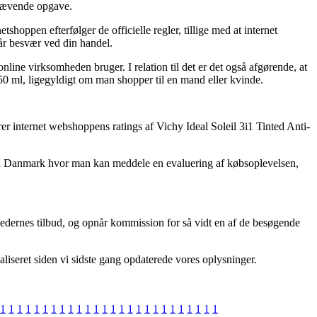
skrævende opgave.
hoppen efterfølger de officielle regler, tillige med at internet
får besvær ved din handel.
line virksomheden bruger. I relation til det er det også afgørende, at
50 ml, ligegyldigt om man shopper til en mand eller kvinde.
rer internet webshoppens ratings af Vichy Ideal Soleil 3i1 Tinted Anti-
ops i Danmark hvor man kan meddele en evaluering af købsoplevelsen,
mhedernes tilbud, og opnår kommission for så vidt en af de besøgende
aliseret siden vi sidste gang opdaterede vores oplysninger.
1
1
1
1
1
1
1
1
1
1
1
1
1
1
1
1
1
1
1
1
1
1
1
1
1
1