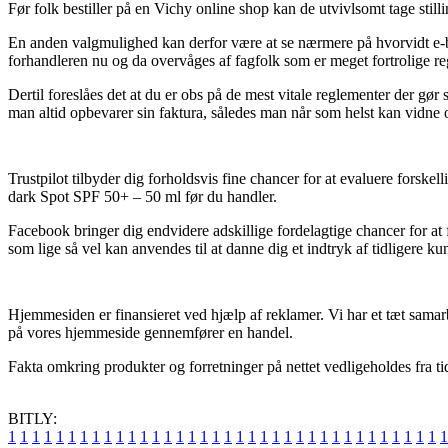
Før folk bestiller på en Vichy online shop kan de utvivlsomt tage still
En anden valgmulighed kan derfor være at se nærmere på hvorvidt e-butik
forhandleren nu og da overvåges af fagfolk som er meget fortrolige regl
Dertil foreslåes det at du er obs på de mest vitale reglementer der gø
man altid opbevarer sin faktura, således man når som helst kan vidne
Trustpilot tilbyder dig forholdsvis fine chancer for at evaluere forsk
dark Spot SPF 50+ – 50 ml før du handler.
Facebook bringer dig endvidere adskillige fordelagtige chancer for a
som lige så vel kan anvendes til at danne dig et indtryk af tidligere ku
Hjemmesiden er finansieret ved hjælp af reklamer. Vi har et tæt samar
på vores hjemmeside gennemfører en handel.
Fakta omkring produkter og forretninger på nettet vedligeholdes fra tid
BITLY:
1
1
1
1
1
1
1
1
1
1
1
1
1
1
1
1
1
1
1
1
1
1
1
1
1
1
1
1
1
1
1
1
1
1
1
1
1