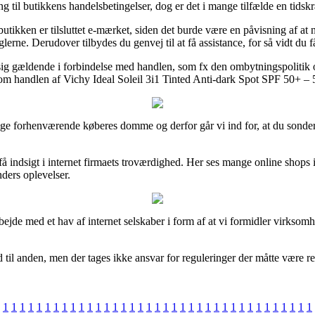
ing til butikkens handelsbetingelser, dog er det i mange tilfælde en tid
ken er tilsluttet e-mærket, siden det burde være en påvisning af at nets
erne. Derudover tilbydes du genvej til at få assistance, for så vidt du 
r sig gældende i forbindelse med handlen, som fx den ombytningspolitik on
 om handlen af Vichy Ideal Soleil 3i1 Tinted Anti-dark Spot SPF 50+ – 
ellige forhenværende køberes domme og derfor går vi ind for, at du sonde
t få indsigt i internet firmaets troværdighed. Her ses mange online sh
nders oplevelser.
bejde med et hav af internet selskaber i form af at vi formidler virkso
 til anden, men der tages ikke ansvar for reguleringer der måtte være re
1
1
1
1
1
1
1
1
1
1
1
1
1
1
1
1
1
1
1
1
1
1
1
1
1
1
1
1
1
1
1
1
1
1
1
1
1