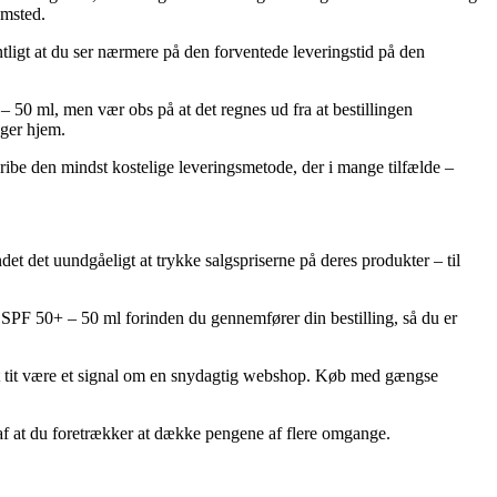
emsted.
entligt at du ser nærmere på den forventede leveringstid på den
 50 ml, men vær obs på at det regnes ud fra at bestillingen
ager hjem.
 gribe den mindst kostelige leveringsmetode, der i mange tilfælde –
.
undet det uundgåeligt at trykke salgspriserne på deres produkter – til
t SPF 50+ – 50 ml forinden du gennemfører din bestilling, så du er
 det tit være et signal om en snydagtig webshop. Køb med gængse
 af at du foretrækker at dække pengene af flere omgange.