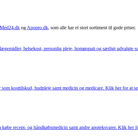
Med24.dk
og
Apopro.dk
, som alle har et stort sortiment til gode priser.
ægemidler, helsekost, personlig pleje, homøopati og særligt udvalgte sun
som kosttilskud, hudpleje samt medicin og medicare. Klik her for at se
købe recept- og håndkøbsmedicin samt andre apoteksvarer. Klik her for