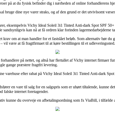
eroer på at du fysisk befinder dig i nærheden af online forhandlerens hj
 skal bruge dine nye varer straks, og af den grund er det utvivlsomt væs
rer, eksempelvis Vichy Ideal Soleil 3i1 Tinted Anti-dark Spot SPF 50+ –
 de sandsynligvis kan nå at få ordren klar forinden lagermedarbejderne t
det krav om at man handler for et fastslået beløb. Som alternativ bør du
il være at få fragtfirmaet til at køre bestillingen til et udleveringssted
e forhandlere på nettet, og altså har flertallet af Vichy internet firmaer f
gle gange præstere fragtfri levering.
ine varehuse efter rabat på Vichy Ideal Soleil 3i1 Tinted Anti-dark Spo
dsfører en vare til salg for en salgspris som er uhørt tiltalende, kunne
od falske internet foretagender.
ativ kunne du overveje en afbetalingsordning som fx ViaBill, i tilfælde