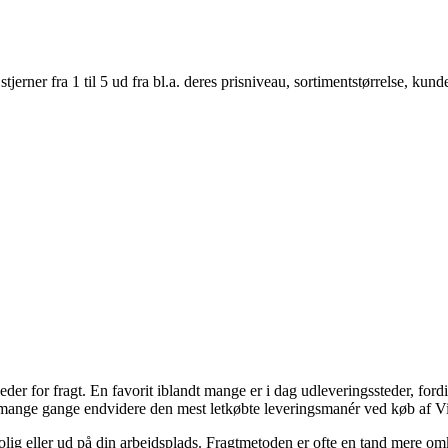
er fra 1 til 5 ud fra bl.a. deres prisniveau, sortimentstørrelse, kunde
der for fragt. En favorit iblandt mange er i dag udleveringssteder, fordi d
mange gange endvidere den mest letkøbte leveringsmanér ved køb af Vi
ig eller ud på din arbejdsplads. Fragtmetoden er ofte en tand mere omk