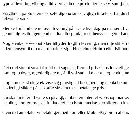
type af levering vil dog altid være at hente produkterne selv, som jo b
Fragttiden på Solcreme er selvfølgelig super vigtig i tilfælde af at du
relevante vare.
Flere e-forhandlere udlover levering på næste hverdag på masser af va
gennemføres tidligere end et aftalt tidspunkt, med hensynstagen til at
Nogle enkelte webbutikker tilbyder fragtfri levering, men ofte stiller 
uden hensyn til om man opholder sig i Holstebro, Hobro eller Billund – v
Det er ekstremt smart for folk at søge sig frem til priser hos forskellig
børn og babyer, og yderligere også til voksne – kolossalt, og endda no
Dog kan det stadigvæk vise sig gunstigt at besigtige nogle enkelte onl
usvigeligt sikker på at skaffe sig den mest betalelige pris.
Du skal imidlertid være så påvagt, at ifald en internet webshop marke
betalingskort er trods alt inkluderet i en bestemmelse, der sikrer en im
Generelt anbefaler vi betalinger med kort eller MobilePay. Som altern