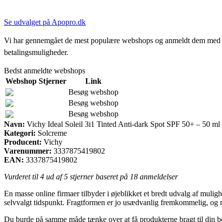
Se udvalget på Apopro.dk
Vi har gennemgået de mest populære webshops og anmeldt dem med stjern
betalingsmuligheder.
Bedst anmeldte webshops
Webshop
Stjerner
Link
Besøg webshop
Besøg webshop
Besøg webshop
Navn:
Vichy Ideal Soleil 3i1 Tinted Anti-dark Spot SPF 50+ – 50 ml
Kategori:
Solcreme
Producent:
Vichy
Varenummer:
3337875419802
EAN:
3337875419802
Vurderet til
4
ud af 5 stjerner baseret på
18
anmeldelser
En masse online firmaer tilbyder i øjeblikket et bredt udvalg af mulighe
selvvalgt tidspunkt. Fragtformen er jo usædvanlig fremkommelig, og 
Du burde på samme måde tænke over at få produkterne bragt til din bol