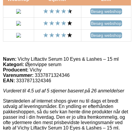
Besøg webshop
Besøg webshop
Besøg webshop
Navn:
Vichy Liftactiv Serum 10 Eyes & Lashes – 15 ml
Kategori:
Øjenvippe serum
Producent:
Vichy
Varenummer:
3337871324346
EAN:
3337871324346
Vurderet til
4.5
ud af 5 stjerner baseret på
26
anmeldelser
Størstedelen af internet shops giver nu til dags et bredt
udvalg af leveringsmåder. En yndling er efterhånden
pakkeshoppen, så du selv kan hente dine produkter når det
passer ind i din hverdag. Den er jo ultra fremkommelig, og
ofte ydermere den mest prisbevidste leveringsmanér ved
køb af Vichy Liftactiv Serum 10 Eyes & Lashes – 15 ml.