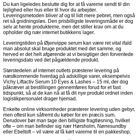
Du kan ligeledes beslutte dig for at få varerne sendt til din
lejlighed eller hus eller til hvor du arbejder.
Leveringsmetoden bliver af og til lidt mere pebret, men også
ret så gnidningsløs. Den prisbilligste leveringsmåde er dog
selv at hente produkterne, men det stiller krav om at du
opholder dig nær internet butikkens lager.
Leveringstiden på Øjenvippe serum kan være ret vital ifald
man absolut skal bruge produktet med det samme, og
herved er det helt afgørende at vi besigtiger den forventede
leveringsdato ved det pågældende produkt.
Størstedelen af internet outlets præsterer levering på
næstkommende hverdag på adskillige varer, eksempelvis
Vichy Liftactiv Serum 10 Eyes & Lashes – 15 ml, der dog
påkræver at bestillingen gennemføres forud for et fast
tidspunkt, så at de kan nå at få dit nye produkt ordnet inden
logistikpersonalet drager hjemad.
Enkelte online virksomheder præsterer levering uden gebyr,
men oftest kun såfremt du køber for en præcis sum.
Derudover bør man tage den billigste fragtløsning, hvilket
ofte – om man befinder sig nær Hørsholm, Nørresundby
eller Ebeltoft – vil være at få kørt varerne til en pakkeshop.