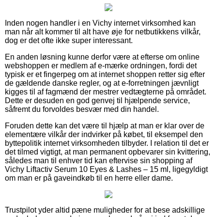
Inden nogen handler i en Vichy internet virksomhed kan
man når alt kommer til alt have øje for netbutikkens vilkår,
dog er det ofte ikke super interessant.
En anden løsning kunne derfor være at efterse om online
webshoppen er medlem af e-mærke ordningen, fordi det
typisk er et fingerpeg om at internet shoppen retter sig efter
de gældende danske regler, og at e-forretningen jævnligt
kigges til af fagmænd der mestrer vedtægterne på området.
Dette er desuden en god genvej til hjælpende service,
såfremt du forvoldes besvær med din handel.
Foruden dette kan det være til hjælp at man er klar over de
elementære vilkår der indvirker på købet, til eksempel den
byttepolitik internet virksomheden tilbyder. I relation til det er
det tilmed vigtigt, at man permanent opbevarer sin kvittering,
således man til enhver tid kan eftervise sin shopping af
Vichy Liftactiv Serum 10 Eyes & Lashes – 15 ml, ligegyldigt
om man er på gaveindkøb til en herre eller dame.
Trustpilot yder altid pæne muligheder for at bese adskillige