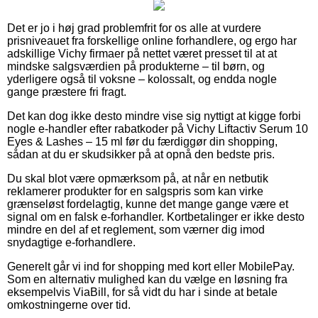
Det er jo i høj grad problemfrit for os alle at vurdere
prisniveauet fra forskellige online forhandlere, og ergo har
adskillige Vichy firmaer på nettet været presset til at at
mindske salgsværdien på produkterne – til børn, og
yderligere også til voksne – kolossalt, og endda nogle
gange præstere fri fragt.
Det kan dog ikke desto mindre vise sig nyttigt at kigge forbi
nogle e-handler efter rabatkoder på Vichy Liftactiv Serum 10
Eyes & Lashes – 15 ml før du færdiggør din shopping,
sådan at du er skudsikker på at opnå den bedste pris.
Du skal blot være opmærksom på, at når en netbutik
reklamerer produkter for en salgspris som kan virke
grænseløst fordelagtig, kunne det mange gange være et
signal om en falsk e-forhandler. Kortbetalinger er ikke desto
mindre en del af et reglement, som værner dig imod
snydagtige e-forhandlere.
Generelt går vi ind for shopping med kort eller MobilePay.
Som en alternativ mulighed kan du vælge en løsning fra
eksempelvis ViaBill, for så vidt du har i sinde at betale
omkostningerne over tid.