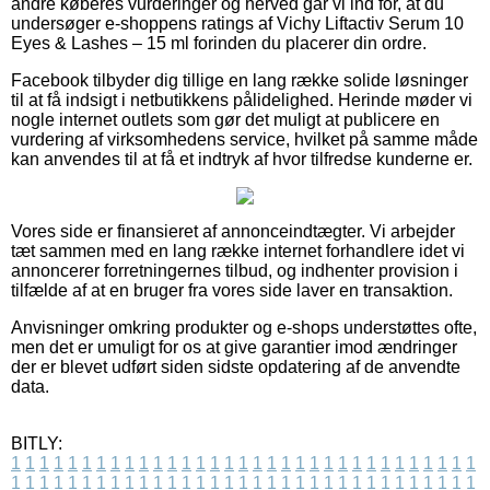
andre køberes vurderinger og herved går vi ind for, at du
undersøger e-shoppens ratings af Vichy Liftactiv Serum 10
Eyes & Lashes – 15 ml forinden du placerer din ordre.
Facebook tilbyder dig tillige en lang række solide løsninger
til at få indsigt i netbutikkens pålidelighed. Herinde møder vi
nogle internet outlets som gør det muligt at publicere en
vurdering af virksomhedens service, hvilket på samme måde
kan anvendes til at få et indtryk af hvor tilfredse kunderne er.
Vores side er finansieret af annonceindtægter. Vi arbejder
tæt sammen med en lang række internet forhandlere idet vi
annoncerer forretningernes tilbud, og indhenter provision i
tilfælde af at en bruger fra vores side laver en transaktion.
Anvisninger omkring produkter og e-shops understøttes ofte,
men det er umuligt for os at give garantier imod ændringer
der er blevet udført siden sidste opdatering af de anvendte
data.
BITLY:
1
1
1
1
1
1
1
1
1
1
1
1
1
1
1
1
1
1
1
1
1
1
1
1
1
1
1
1
1
1
1
1
1
1
1
1
1
1
1
1
1
1
1
1
1
1
1
1
1
1
1
1
1
1
1
1
1
1
1
1
1
1
1
1
1
1