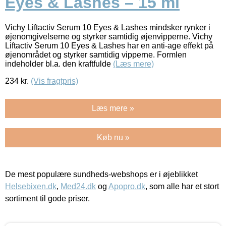
Eyes & Lashes – 15 ml
Vichy Liftactiv Serum 10 Eyes & Lashes mindsker rynker i
øjenomgivelserne og styrker samtidig øjenvipperne. Vichy
Liftactiv Serum 10 Eyes & Lashes har en anti-age effekt på
øjenområdet og styrker samtidig vipperne. Formlen
indeholder bl.a. den kraftfulde
(Læs mere)
234
kr.
(Vis fragtpris)
Læs mere »
Køb nu »
De mest populære sundheds-webshops er i øjeblikket
Helsebixen.dk
,
Med24.dk
og
Apopro.dk
, som alle har et stort
sortiment til gode priser.