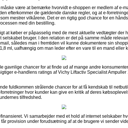
måske være at bemærke hvorvidt e-shoppen er medlem af e-mæ
den efterkommer de gældende danske regler, og at e-forretning
m mestrer vilkårene. Det er en rigtig god chance for en hånds
processen med din bestilling.
tigt at køber er påpasselig med de mest aktuelle vedtægter der 
net selskabet bruger. I den relation er det på samme måde releva
e-mail, således man i fremtiden vil kunne dokumentere sin shoppi
1,8 ml, uafhængig om man leder efter en vare til en mand eller 
ogle gavnlige chancer for at finde ud af mange andre konsumenter
esigtiger e-handlens ratings af Vichy Liftactiv Specialist Ampulle
de fuldkommen strålende chancer for at få kendskab til netbut
-forretninger hvor kunder kan give en kritik af deres købsople
kundernes tilfredshed.
nansieret. Vi samarbejder med et hold af internet selskaber hvo
g får provision under forudsætning af at de brugere vi sender vid