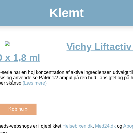
Klemt
Vichy Liftactiv
 x 1,8 ml
l-serie har en høj koncentration af aktive ingredienser, udvalgt t
is og anvendelse Påfør 1/2 ampul på ren hud i ansigtet og på 
sér skånso
(Læs mere)
Køb nu »
eds-webshops er i øjeblikket
Helsebixen.dk
,
Med24.dk
og
Apop