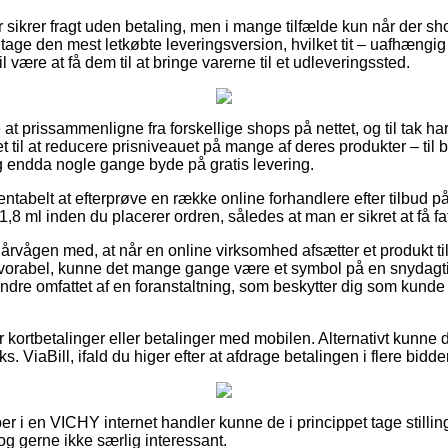
er sikrer fragt uden betaling, men i mange tilfælde kun når der sho
tage den mest letkøbte leveringsversion, hvilket tit – uafhængi
il være at få dem til at bringe varerne til et udleveringssted.
lle at prissammenligne fra forskellige shops på nettet, og til tak
t til at reducere prisniveauet på mange af deres produkter – til b
g endda nogle gange byde på gratis levering.
entabelt at efterprøve en række online forhandlere efter tilbud på
1,8 ml inden du placerer ordren, således at man er sikret at få fat
 årvågen med, at når en online virksomhed afsætter et produkt ti
avorabel, kunne det mange gange være et symbol på en snydagti
ndre omfattet af en foranstaltning, som beskytter dig som kunde 
for kortbetalinger eller betalinger med mobilen. Alternativt kunne
s. ViaBill, ifald du higer efter at afdrage betalingen i flere bidder
r i en VICHY internet handler kunne de i princippet tage stilling
dog gerne ikke særlig interessant.