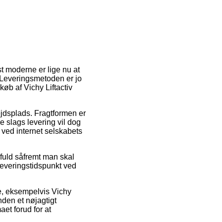
st moderne er lige nu at
. Leveringsmetoden er jo
øb af Vichy Liftactiv
bejdsplads. Fragtformen er
e slags levering vil dog
 ved internet selskabets
sfuld såfremt man skal
 leveringstidspunkt ved
re, eksempelvis Vichy
nden et nøjagtigt
aet forud for at