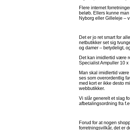
Flere internet forretning
beløb. Ellers kunne man 
Nyborg eller Gilleleje – v
Det er jo ret smart for a
netbutikker set sig tvunge
og damer – betydeligt, o
Det kan imidlertid være r
Specialist Ampuller 10 x 
Man skal imidlertid være
ses som overordentlig f
med kort er ikke desto mi
webbutikker.
Vi slår generelt et slag 
afbetalingsordning fra f.ek
Forud for at nogen shoppe
forretningsvilkår, det er 