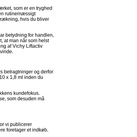
rket, som er en tryghed
en rutinemæssigt
rækning, hvis du bliver
har betydning for handlen,
nt, at man når som helst
ng af Vichy Liftactiv
kvinde.
s betragtninger og derfor
r 10 x 1,8 ml inden du
ikkens kundefokus.
velse, som desuden må
r vi publicerer
ere foretager et indkøb.