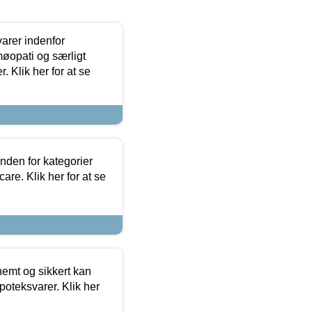
arer indenfor
møopati og særligt
 Klik her for at se
nden for kategorier
re. Klik her for at se
emt og sikkert kan
oteksvarer. Klik her