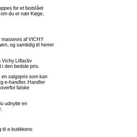
ppes for et fastslået
g om du er nær Køge,
 har massevis af VICHY
ørn, og samtidig til herrer
 Vichy Liftactiv
 i den bedste pris.
l en salgspris som kan
g e-handler. Handler
overfor falske
 du udnytte en
.
 til e-butikkens