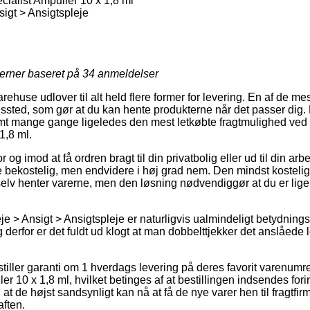
cialist Ampuller 10 x 1,8 ml
igt > Ansigtspleje
jerner baseret på
34
anmeldelser
arehuse udlover til alt held flere former for levering. En af de me
ingssted, som gør at du kan hente produkterne når det passer dig
amt mange gange ligeledes den mest letkøbte fragtmulighed ved k
1,8 ml.
og imod at få ordren bragt til din privatbolig eller ud til din ar
e bekostelig, men endvidere i høj grad nem. Den mindst kostelig
 selv henter varerne, men den løsning nødvendiggør at du er lige
e > Ansigt > Ansigtspleje er naturligvis ualmindeligt betydning
g derfor er det fuldt ud klogt at man dobbelttjekker det anslåede
stiller garanti om 1 hverdags levering på deres favorit varenum
ler 10 x 1,8 ml, hvilket betinges af at bestillingen indsendes fori
at de højst sandsynligt kan nå at få de nye varer hen til fragtfirm
aften.