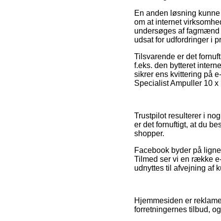
En anden løsning kunne 
om at internet virksomhe
undersøges af fagmænd so
udsat for udfordringer i 
Tilsvarende er det fornuf
f.eks. den bytteret inter
sikrer ens kvittering på 
Specialist Ampuller 10 x 
Trustpilot resulterer i n
er det fornuftigt, at du b
shopper.
Facebook byder på lignen
Tilmed ser vi en række e
udnyttes til afvejning af 
Hjemmesiden er reklamefi
forretningernes tilbud, o