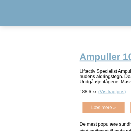
Ampuller 10
Liftactiv Specialist Ampu
hudens aldringstegn. Dos
Undgå øjenlågene. Mas
188.6
kr.
(Vis fragtpris)
Læs mere »
De mest populære sundh