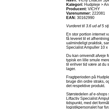
Navn:
Vichy Liftactiv Spe
Kategori:
Hudpleje > Ans
Producent:
VICHY
Varenummer:
222081
EAN:
30162990
Vurderet til
3.6
ud af 5 st
En stor portion internet v
få leveret til et afhentn
ualmindeligt praktisk, s
Specialist Ampuller 10 x 
Du kan omvendt afveje for 
typisk en lille smule mer
til enhver tid være at du
lager.
Fragtperioden på Hudplej
bruge din ordre straks, o
det respektive produkt.
Størstedelen af e-shops 
Liftactiv Specialist Ampul
tidspunkt, med det formål 
logistikpersonalet har fyr