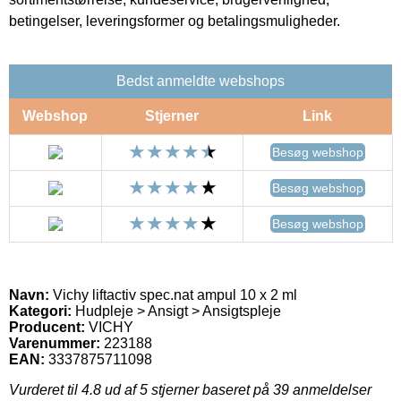
betingelser, leveringsformer og betalingsmuligheder.
Bedst anmeldte webshops
Webshop
Stjerner
Link
Besøg webshop
Besøg webshop
Besøg webshop
Navn:
Vichy liftactiv spec.nat ampul 10 x 2 ml
Kategori:
Hudpleje > Ansigt > Ansigtspleje
Producent:
VICHY
Varenummer:
223188
EAN:
3337875711098
Vurderet til
4.8
ud af 5 stjerner baseret på
39
anmeldelser