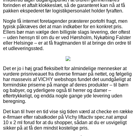
forinden et aftalt klokkeslæt, så de garanteret kan nå at få
pakken ekspederet før logistikpersonalet holder fyraften.
Nogle få internet foretagender præsterer portofri fragt, men
typisk påkræves det at man indkøber for en konkret pris.
Ellers bør man vælge den billigste slags levering, der oftest
– uden hensyn til om du er ved Hørsholm, Nykøbing Falster
eller Helsinge – er at få fragtmanden til at bringe din ordre til
et udleveringssted.
Det er jo i høj grad fleksibelt for almindelige mennesker at
vurdere prisniveauet fra diverse firmaer på nettet, og følgelig
har massevis af VICHY webshops fundet det uundgåeligt at
formindske priserne på mange af deres produkter – til børn
og babyer, og yderligere også til herrer og damer –
eftertrykkeligt, og endda nogle gange yde levering uden
beregning.
Det kan til hver en tid vise sig tiden værd at checke en række
e-firmaer efter rabatkoder på Vichy liftactiv spec.nat ampul
10 x 2 ml forud for at du shopper, sådan at du er usvigeligt
sikker på at få den mindst kostelige pris.