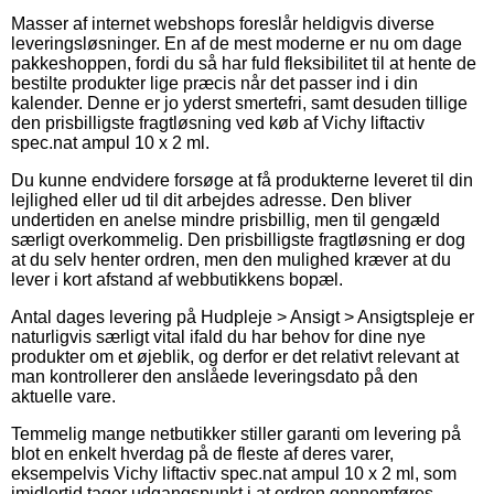
Masser af internet webshops foreslår heldigvis diverse
leveringsløsninger. En af de mest moderne er nu om dage
pakkeshoppen, fordi du så har fuld fleksibilitet til at hente de
bestilte produkter lige præcis når det passer ind i din
kalender. Denne er jo yderst smertefri, samt desuden tillige
den prisbilligste fragtløsning ved køb af Vichy liftactiv
spec.nat ampul 10 x 2 ml.
Du kunne endvidere forsøge at få produkterne leveret til din
lejlighed eller ud til dit arbejdes adresse. Den bliver
undertiden en anelse mindre prisbillig, men til gengæld
særligt overkommelig. Den prisbilligste fragtløsning er dog
at du selv henter ordren, men den mulighed kræver at du
lever i kort afstand af webbutikkens bopæl.
Antal dages levering på Hudpleje > Ansigt > Ansigtspleje er
naturligvis særligt vital ifald du har behov for dine nye
produkter om et øjeblik, og derfor er det relativt relevant at
man kontrollerer den anslåede leveringsdato på den
aktuelle vare.
Temmelig mange netbutikker stiller garanti om levering på
blot en enkelt hverdag på de fleste af deres varer,
eksempelvis Vichy liftactiv spec.nat ampul 10 x 2 ml, som
imidlertid tager udgangspunkt i at ordren gennemføres