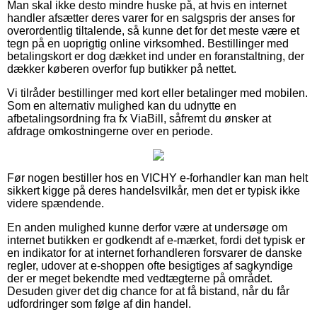
Man skal ikke desto mindre huske på, at hvis en internet
handler afsætter deres varer for en salgspris der anses for
overordentlig tiltalende, så kunne det for det meste være et
tegn på en uoprigtig online virksomhed. Bestillinger med
betalingskort er dog dækket ind under en foranstaltning, der
dækker køberen overfor fup butikker på nettet.
Vi tilråder bestillinger med kort eller betalinger med mobilen.
Som en alternativ mulighed kan du udnytte en
afbetalingsordning fra fx ViaBill, såfremt du ønsker at
afdrage omkostningerne over en periode.
Før nogen bestiller hos en VICHY e-forhandler kan man helt
sikkert kigge på deres handelsvilkår, men det er typisk ikke
videre spændende.
En anden mulighed kunne derfor være at undersøge om
internet butikken er godkendt af e-mærket, fordi det typisk er
en indikator for at internet forhandleren forsvarer de danske
regler, udover at e-shoppen ofte besigtiges af sagkyndige
der er meget bekendte med vedtægterne på området.
Desuden giver det dig chance for at få bistand, når du får
udfordringer som følge af din handel.