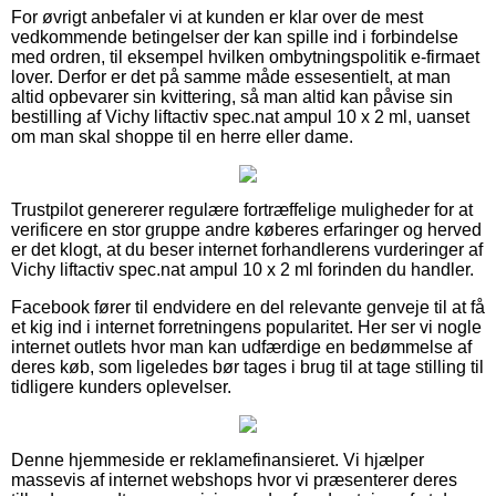
For øvrigt anbefaler vi at kunden er klar over de mest
vedkommende betingelser der kan spille ind i forbindelse
med ordren, til eksempel hvilken ombytningspolitik e-firmaet
lover. Derfor er det på samme måde essesentielt, at man
altid opbevarer sin kvittering, så man altid kan påvise sin
bestilling af Vichy liftactiv spec.nat ampul 10 x 2 ml, uanset
om man skal shoppe til en herre eller dame.
Trustpilot genererer regulære fortræffelige muligheder for at
verificere en stor gruppe andre køberes erfaringer og herved
er det klogt, at du beser internet forhandlerens vurderinger af
Vichy liftactiv spec.nat ampul 10 x 2 ml forinden du handler.
Facebook fører til endvidere en del relevante genveje til at få
et kig ind i internet forretningens popularitet. Her ser vi nogle
internet outlets hvor man kan udfærdige en bedømmelse af
deres køb, som ligeledes bør tages i brug til at tage stilling til
tidligere kunders oplevelser.
Denne hjemmeside er reklamefinansieret. Vi hjælper
massevis af internet webshops hvor vi præsenterer deres