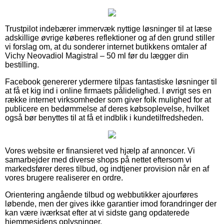
Trustpilot indebærer immervæk nyttige løsninger til at læse
adskillige øvrige køberes reflektioner og af den grund stiller
vi forslag om, at du sonderer internet butikkens omtaler af
Vichy Neovadiol Magistral – 50 ml før du lægger din
bestilling.
Facebook genererer ydermere tilpas fantastiske løsninger til
at få et kig ind i online firmaets pålidelighed. I øvrigt ses en
række internet virksomheder som giver folk mulighed for at
publicere en bedømmelse af deres købsoplevelse, hvilket
også bør benyttes til at få et indblik i kundetilfredsheden.
Vores website er finansieret ved hjælp af annoncer. Vi
samarbejder med diverse shops på nettet eftersom vi
markedsfører deres tilbud, og indtjener provision når en af
vores brugere realiserer en ordre.
Orientering angående tilbud og webbutikker ajourføres
løbende, men der gives ikke garantier imod forandringer der
kan være iværksat efter at vi sidste gang opdaterede
hjemmesidens oplysninger.