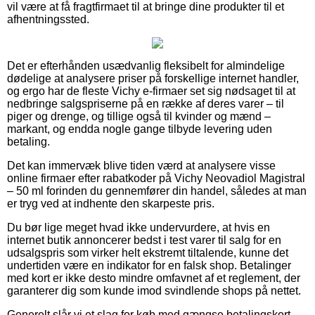
vil være at få fragtfirmaet til at bringe dine produkter til et
afhentningssted.
Det er efterhånden usædvanlig fleksibelt for almindelige
dødelige at analysere priser på forskellige internet handler,
og ergo har de fleste Vichy e-firmaer set sig nødsaget til at
nedbringe salgspriserne på en række af deres varer – til
piger og drenge, og tillige også til kvinder og mænd –
markant, og endda nogle gange tilbyde levering uden
betaling.
Det kan immervæk blive tiden værd at analysere visse
online firmaer efter rabatkoder på Vichy Neovadiol Magistral
– 50 ml forinden du gennemfører din handel, således at man
er tryg ved at indhente den skarpeste pris.
Du bør lige meget hvad ikke undervurdere, at hvis en
internet butik annoncerer bedst i test varer til salg for en
udsalgspris som virker helt ekstremt tiltalende, kunne det
undertiden være en indikator for en falsk shop. Betalinger
med kort er ikke desto mindre omfavnet af et reglement, der
garanterer dig som kunde imod svindlende shops på nettet.
Generelt slår vi et slag for køb med gængse betalingskort