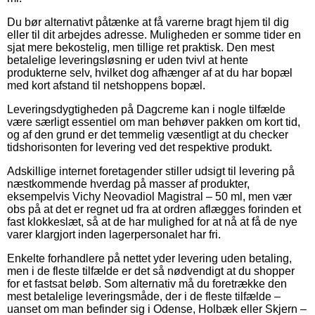
Du bør alternativt påtænke at få varerne bragt hjem til dig
eller til dit arbejdes adresse. Muligheden er somme tider en
sjat mere bekostelig, men tillige ret praktisk. Den mest
betalelige leveringsløsning er uden tvivl at hente
produkterne selv, hvilket dog afhænger af at du har bopæl
med kort afstand til netshoppens bopæl.
Leveringsdygtigheden på Dagcreme kan i nogle tilfælde
være særligt essentiel om man behøver pakken om kort tid,
og af den grund er det temmelig væsentligt at du checker
tidshorisonten for levering ved det respektive produkt.
Adskillige internet foretagender stiller udsigt til levering på
næstkommende hverdag på masser af produkter,
eksempelvis Vichy Neovadiol Magistral – 50 ml, men vær
obs på at det er regnet ud fra at ordren aflægges forinden et
fast klokkeslæt, så at de har mulighed for at nå at få de nye
varer klargjort inden lagerpersonalet har fri.
Enkelte forhandlere på nettet yder levering uden betaling,
men i de fleste tilfælde er det så nødvendigt at du shopper
for et fastsat beløb. Som alternativ må du foretrække den
mest betalelige leveringsmåde, der i de fleste tilfælde –
uanset om man befinder sig i Odense, Holbæk eller Skjern –