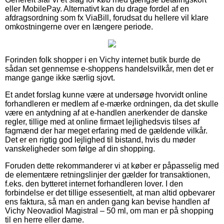
eller MobilePay. Alternativt kan du drage fordel af en
afdragsordning som fx ViaBill, forudsat du hellere vil klare
omkostningerne over en længere periode.
Forinden folk shopper i en Vichy internet butik burde de
sådan set gennemse e-shoppens handelsvilkår, men det er
mange gange ikke særlig sjovt.
Et andet forslag kunne være at undersøge hvorvidt online
forhandleren er medlem af e-mærke ordningen, da det skulle
være en antydning af at e-handlen anerkender de danske
regler, tillige med at online firmaet lejlighedsvis tilses af
fagmænd der har meget erfaring med de gældende vilkår.
Det er en rigtig god lejlighed til bistand, hvis du møder
vanskeligheder som følge af din shopping.
Foruden dette rekommanderer vi at køber er påpasselig med
de elementære retningslinjer der gælder for transaktionen,
f.eks. den bytteret internet forhandleren lover. I den
forbindelse er det tillige essesentielt, at man altid opbevarer
ens faktura, så man en anden gang kan bevise handlen af
Vichy Neovadiol Magistral – 50 ml, om man er på shopping
til en herre eller dame.