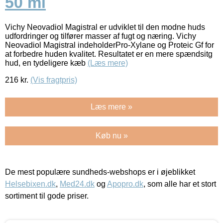
50 ml
Vichy Neovadiol Magistral er udviklet til den modne huds
udfordringer og tilfører masser af fugt og næring. Vichy
Neovadiol Magistral indeholderPro-Xylane og Proteic Gf for
at forbedre huden kvalitet. Resultatet er en mere spændsitg
hud, en tydeligere kæb
(Læs mere)
216
kr.
(Vis fragtpris)
Læs mere »
Køb nu »
De mest populære sundheds-webshops er i øjeblikket
Helsebixen.dk
,
Med24.dk
og
Apopro.dk
, som alle har et stort
sortiment til gode priser.