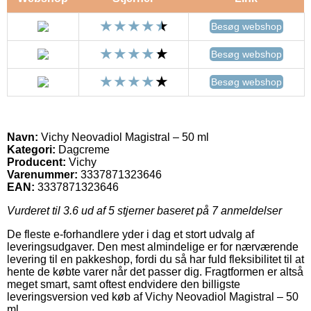
Besøg webshop
Besøg webshop
Besøg webshop
Navn:
Vichy Neovadiol Magistral – 50 ml
Kategori:
Dagcreme
Producent:
Vichy
Varenummer:
3337871323646
EAN:
3337871323646
Vurderet til
3.6
ud af 5 stjerner baseret på
7
anmeldelser
De fleste e-forhandlere yder i dag et stort udvalg af
leveringsudgaver. Den mest almindelige er for nærværende
levering til en pakkeshop, fordi du så har fuld fleksibilitet til at
hente de købte varer når det passer dig. Fragtformen er altså
meget smart, samt oftest endvidere den billigste
leveringsversion ved køb af Vichy Neovadiol Magistral – 50
ml.