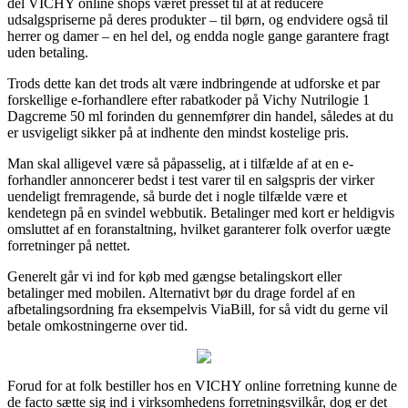
del VICHY online shops været presset til at at reducere
udsalgspriserne på deres produkter – til børn, og endvidere også til
herrer og damer – en hel del, og endda nogle gange garantere fragt
uden betaling.
Trods dette kan det trods alt være indbringende at udforske et par
forskellige e-forhandlere efter rabatkoder på Vichy Nutrilogie 1
Dagcreme 50 ml forinden du gennemfører din handel, således at du
er usvigeligt sikker på at indhente den mindst kostelige pris.
Man skal alligevel være så påpasselig, at i tilfælde af at en e-
forhandler annoncerer bedst i test varer til en salgspris der virker
uendeligt fremragende, så burde det i nogle tilfælde være et
kendetegn på en svindel webbutik. Betalinger med kort er heldigvis
omsluttet af en foranstaltning, hvilket garanterer folk overfor uægte
forretninger på nettet.
Generelt går vi ind for køb med gængse betalingskort eller
betalinger med mobilen. Alternativt bør du drage fordel af en
afbetalingsordning fra eksempelvis ViaBill, for så vidt du gerne vil
betale omkostningerne over tid.
Forud for at folk bestiller hos en VICHY online forretning kunne de
de facto sætte sig ind i virksomhedens forretningsvilkår, dog er det