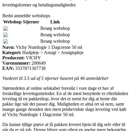
leveringsformer og betalingsmuligheder.
Bedst anmeldte webshops
Webshop
Stjerner
Link
Besøg webshop
Besøg webshop
Besøg webshop
Navn:
Vichy Nutrilogie 1 Dagcreme 50 ml
Kategori:
Hudpleje > Ansigt > Ansigtspleje
Producent:
VICHY
Varenummer:
200649
EAN:
3337871307738
Vurderet til
3.5
ud af 5 stjerner baseret på
46
anmeldelser
Størstedelen af online selskaber foreslår i vore dage et hav af
forskellige leveringsmetoder. En af de mest benyttede er efterhånden
levering til en pakkeshop, hvor det er nemt for dig at hente din
pakke lige når det passer dig. Muligheden er altså ret så nem, samt
mange gange desuden den mest prisbevidste slags levering ved køb
af Vichy Nutrilogie 1 Dagcreme 50 ml.
Du kunne tillige prøve at få pakken leveret hjem til dig selv eller til
når du er på job. Denne bliver som oftest en anelse mere bekostelig,