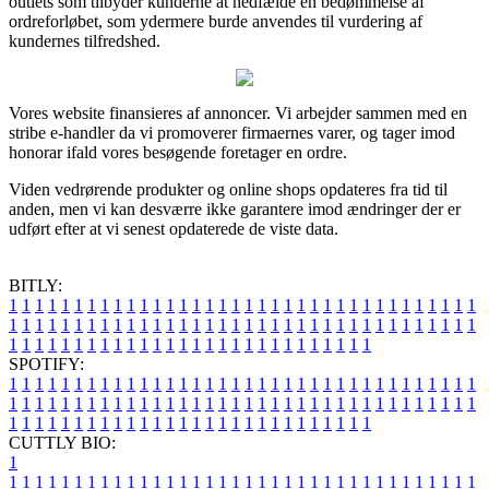
outlets som tilbyder kunderne at nedfælde en bedømmelse af
ordreforløbet, som ydermere burde anvendes til vurdering af
kundernes tilfredshed.
Vores website finansieres af annoncer. Vi arbejder sammen med en
stribe e-handler da vi promoverer firmaernes varer, og tager imod
honorar ifald vores besøgende foretager en ordre.
Viden vedrørende produkter og online shops opdateres fra tid til
anden, men vi kan desværre ikke garantere imod ændringer der er
udført efter at vi senest opdaterede de viste data.
BITLY:
1
1
1
1
1
1
1
1
1
1
1
1
1
1
1
1
1
1
1
1
1
1
1
1
1
1
1
1
1
1
1
1
1
1
1
1
1
1
1
1
1
1
1
1
1
1
1
1
1
1
1
1
1
1
1
1
1
1
1
1
1
1
1
1
1
1
1
1
1
1
1
1
1
1
1
1
1
1
1
1
1
1
1
1
1
1
1
1
1
1
1
1
1
1
1
1
1
1
1
1
SPOTIFY:
1
1
1
1
1
1
1
1
1
1
1
1
1
1
1
1
1
1
1
1
1
1
1
1
1
1
1
1
1
1
1
1
1
1
1
1
1
1
1
1
1
1
1
1
1
1
1
1
1
1
1
1
1
1
1
1
1
1
1
1
1
1
1
1
1
1
1
1
1
1
1
1
1
1
1
1
1
1
1
1
1
1
1
1
1
1
1
1
1
1
1
1
1
1
1
1
1
1
1
1
CUTTLY BIO:
1
1
1
1
1
1
1
1
1
1
1
1
1
1
1
1
1
1
1
1
1
1
1
1
1
1
1
1
1
1
1
1
1
1
1
1
1