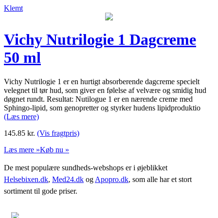
Klemt
Vichy Nutrilogie 1 Dagcreme
50 ml
Vichy Nutrilogie 1 er en hurtigt absorberende dagcreme specielt
velegnet til tør hud, som giver en følelse af velvære og smidig hud
døgnet rundt. Resultat: Nutilogue 1 er en nærende creme med
Sphingo-lipid, som genopretter og styrker hudens lipidproduktio
(Læs mere)
145.85
kr.
(Vis fragtpris)
Læs mere »
Køb nu »
De mest populære sundheds-webshops er i øjeblikket
Helsebixen.dk
,
Med24.dk
og
Apopro.dk
, som alle har et stort
sortiment til gode priser.