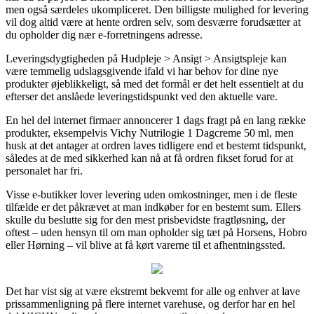
men også særdeles ukompliceret. Den billigste mulighed for levering
vil dog altid være at hente ordren selv, som desværre forudsætter at
du opholder dig nær e-forretningens adresse.
Leveringsdygtigheden på Hudpleje > Ansigt > Ansigtspleje kan
være temmelig udslagsgivende ifald vi har behov for dine nye
produkter øjeblikkeligt, så med det formål er det helt essentielt at du
efterser det anslåede leveringstidspunkt ved den aktuelle vare.
En hel del internet firmaer annoncerer 1 dags fragt på en lang række
produkter, eksempelvis Vichy Nutrilogie 1 Dagcreme 50 ml, men
husk at det antager at ordren laves tidligere end et bestemt tidspunkt,
således at de med sikkerhed kan nå at få ordren fikset forud for at
personalet har fri.
Visse e-butikker lover levering uden omkostninger, men i de fleste
tilfælde er det påkrævet at man indkøber for en bestemt sum. Ellers
skulle du beslutte sig for den mest prisbevidste fragtløsning, der
oftest – uden hensyn til om man opholder sig tæt på Horsens, Hobro
eller Hørning – vil blive at få kørt varerne til et afhentningssted.
Det har vist sig at være ekstremt bekvemt for alle og enhver at lave
prissammenligning på flere internet varehuse, og derfor har en hel