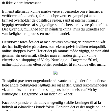
tit ikke videre interessant.
Et nemt alternativ kunne måske være at bemærke om e-firmaet er
verificeret af e-mærket, fordi det bør være et sympol på at online
firmaet overholder de opstillede regler, samt at internet firmaet
hyppigt revurderes af sagkyndige som behersker lovene på området.
Det giver dig mulighed for en håndsrækning, hvis du udsættes for
vanskeligheder i processen med din handel.
Herudover foreslåes det at man er vaks omkring de primære vilkår
der har indflydelse på ordren, som eksempelvis hvilken returpolitik
online shoppen lover. Her er det på samme måde vigtigt, at man altid
gemmer sin ordremail, således man en anden gang vil kunne
eftervise sin shopping af Vichy Nutrilogie 1 Dagcreme 50 ml,
uafhængig om man efterspørger produkter til en kvinde eller mand.
Trustpilot præsterer nogenlunde relevante muligheder for at efterse
flere andre forbrugeres iagttagelser og af den grund rekommanderer
vi, at du eksaminerer online shoppens bedømmelser af Vichy
Nutrilogie 1 Dagcreme 50 ml inden du køber.
Facebook præsterer derudover egentlig stabile løsninger til at få
indtryk af e-handlens kundefokus. Foruden det er der nogle online