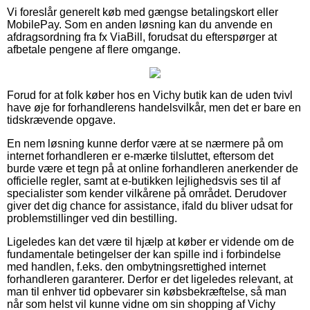
Vi foreslår generelt køb med gængse betalingskort eller
MobilePay. Som en anden løsning kan du anvende en
afdragsordning fra fx ViaBill, forudsat du efterspørger at
afbetale pengene af flere omgange.
Forud for at folk køber hos en Vichy butik kan de uden tvivl
have øje for forhandlerens handelsvilkår, men det er bare en
tidskrævende opgave.
En nem løsning kunne derfor være at se nærmere på om
internet forhandleren er e-mærke tilsluttet, eftersom det
burde være et tegn på at online forhandleren anerkender de
officielle regler, samt at e-butikken lejlighedsvis ses til af
specialister som kender vilkårene på området. Derudover
giver det dig chance for assistance, ifald du bliver udsat for
problemstillinger ved din bestilling.
Ligeledes kan det være til hjælp at køber er vidende om de
fundamentale betingelser der kan spille ind i forbindelse
med handlen, f.eks. den ombytningsrettighed internet
forhandleren garanterer. Derfor er det ligeledes relevant, at
man til enhver tid opbevarer sin købsbekræftelse, så man
når som helst vil kunne vidne om sin shopping af Vichy