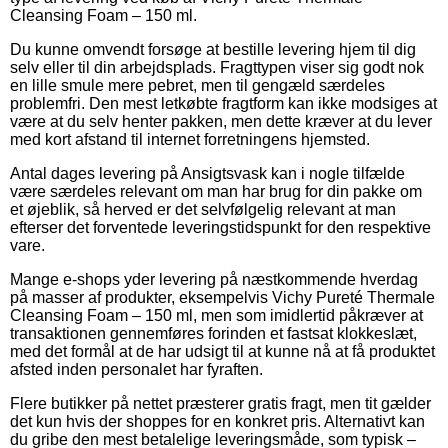
Cleansing Foam – 150 ml.
Du kunne omvendt forsøge at bestille levering hjem til dig
selv eller til din arbejdsplads. Fragttypen viser sig godt nok
en lille smule mere pebret, men til gengæld særdeles
problemfri. Den mest letkøbte fragtform kan ikke modsiges at
være at du selv henter pakken, men dette kræver at du lever
med kort afstand til internet forretningens hjemsted.
Antal dages levering på Ansigtsvask kan i nogle tilfælde
være særdeles relevant om man har brug for din pakke om
et øjeblik, så herved er det selvfølgelig relevant at man
efterser det forventede leveringstidspunkt for den respektive
vare.
Mange e-shops yder levering på næstkommende hverdag
på masser af produkter, eksempelvis Vichy Pureté Thermale
Cleansing Foam – 150 ml, men som imidlertid påkræver at
transaktionen gennemføres forinden et fastsat klokkeslæt,
med det formål at de har udsigt til at kunne nå at få produktet
afsted inden personalet har fyraften.
Flere butikker på nettet præsterer gratis fragt, men tit gælder
det kun hvis der shoppes for en konkret pris. Alternativt kan
du gribe den mest betalelige leveringsmåde, som typisk –