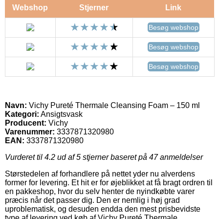
Webshop
Stjerner
Link
Besøg webshop
Besøg webshop
Besøg webshop
Navn:
Vichy Pureté Thermale Cleansing Foam – 150 ml
Kategori:
Ansigtsvask
Producent:
Vichy
Varenummer:
3337871320980
EAN:
3337871320980
Vurderet til
4.2
ud af 5 stjerner baseret på
47
anmeldelser
Størstedelen af forhandlere på nettet yder nu alverdens
former for levering. Et hit er for øjeblikket at få bragt ordren til
en pakkeshop, hvor du selv henter de nyindkøbte varer
præcis når det passer dig. Den er nemlig i høj grad
uproblematisk, og desuden endda den mest prisbevidste
type af levering ved køb af Vichy Pureté Thermale