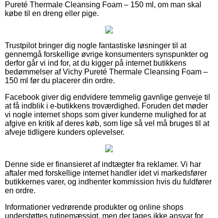
Pureté Thermale Cleansing Foam – 150 ml, om man skal
købe til en dreng eller pige.
Trustpilot bringer dig nogle fantastiske løsninger til at
gennemgå forskellige øvrige konsumenters synspunkter og
derfor går vi ind for, at du kigger på internet butikkens
bedømmelser af Vichy Pureté Thermale Cleansing Foam –
150 ml før du placerer din ordre.
Facebook giver dig endvidere temmelig gavnlige genveje til
at få indblik i e-butikkens troværdighed. Foruden det møder
vi nogle internet shops som giver kunderne mulighed for at
afgive en kritik af deres køb, som lige så vel må bruges til at
afveje tidligere kunders oplevelser.
Denne side er finansieret af indtægter fra reklamer. Vi har
aftaler med forskellige internet handler idet vi markedsfører
butikkernes varer, og indhenter kommission hvis du fuldfører
en ordre.
Informationer vedrørende produkter og online shops
understøttes rutinemæssigt, men der tages ikke ansvar for