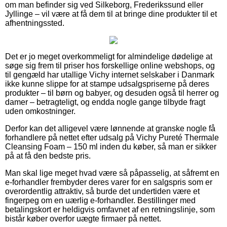
om man befinder sig ved Silkeborg, Frederikssund eller
Jyllinge – vil være at få dem til at bringe dine produkter til et
afhentningssted.
Det er jo meget overkommeligt for almindelige dødelige at
søge sig frem til priser hos forskellige online webshops, og
til gengæld har utallige Vichy internet selskaber i Danmark
ikke kunne slippe for at stampe udsalgspriserne på deres
produkter – til børn og babyer, og desuden også til herrer og
damer – betragteligt, og endda nogle gange tilbyde fragt
uden omkostninger.
Derfor kan det alligevel være lønnende at granske nogle få
forhandlere på nettet efter udsalg på Vichy Pureté Thermale
Cleansing Foam – 150 ml inden du køber, så man er sikker
på at få den bedste pris.
Man skal lige meget hvad være så påpasselig, at såfremt en
e-forhandler frembyder deres varer for en salgspris som er
overordentlig attraktiv, så burde det undertiden være et
fingerpeg om en uærlig e-forhandler. Bestillinger med
betalingskort er heldigvis omfavnet af en retningslinje, som
bistår køber overfor uægte firmaer på nettet.