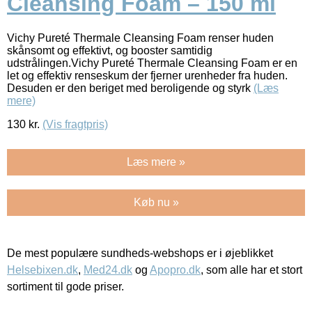
Cleansing Foam – 150 ml
Vichy Pureté Thermale Cleansing Foam renser huden
skånsomt og effektivt, og booster samtidig
udstrålingen.Vichy Pureté Thermale Cleansing Foam er en
let og effektiv renseskum der fjerner urenheder fra huden.
Desuden er den beriget med beroligende og styrk
(Læs
mere)
130
kr.
(Vis fragtpris)
Læs mere »
Køb nu »
De mest populære sundheds-webshops er i øjeblikket
Helsebixen.dk
,
Med24.dk
og
Apopro.dk
, som alle har et stort
sortiment til gode priser.