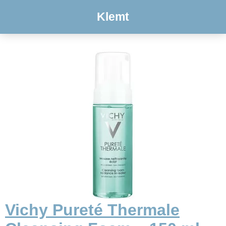
Klemt
Vichy Pureté Thermale