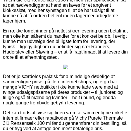
at det nødvendiggør at handlen laves før et angivent
klokkeslæt, med hensynstagen til at de har udsigt til at
kunne nå at få ordren betjent inden lagermedarbejderne
tager hjem.
En række forretninger på nettet sikrer levering uden betaling,
men ofte kun såfremt du handler for et konkret beløb. I øvrigt
kunne man udvælge den billigste form for levering, der
typisk – ligegyldigt om du befinder sig nær Randers,
Haderslev eller Støvring – er at få fragtfirmaet til at levere din
ordre til et afhentningssted.
Det er jo særdeles praktisk for almindelige dødelige at
sammenligne priser på flere internet shops, og ergo har
mange VICHY netbutikker ikke kunne lade være med at
tvinge udsalgspriserne på deres produkter – til juniorer, og
tillige også til mænd og kvinder – helt i bund, og endda
nogle gange frembyde gebyrfri levering.
Det kan trods alt vise sig tiden værd at sammenligne enkelte
internet firmaer efter rabatkoder på Vichy Purete Thermale
3i1 Rensemælk 100 ml før du gennemfører din bestilling, så
du er tryg ved at antage den mest betalelige pris.