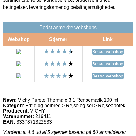
betingelser, leveringsformer og betalingsmuligheder.
Bedst anmeldte webshops
Webshop
Stjerner
Link
Besøg webshop
Besøg webshop
Besøg webshop
Navn:
Vichy Purete Thermale 3i1 Rensemælk 100 ml
Kategori:
Fritid og helbred > Rejse og sol > Rejseapotek
Producent:
VICHY
Varenummer:
216411
EAN:
3337871322533
Vurderet til
4.6
ud af 5 stjerner baseret på
50
anmeldelser