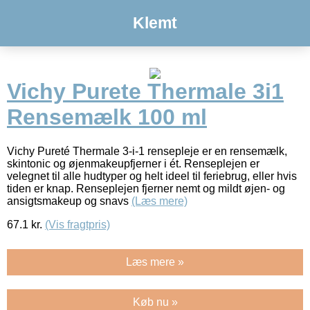
Klemt
Vichy Purete Thermale 3i1
Rensemælk 100 ml
Vichy Pureté Thermale 3-i-1 rensepleje er en rensemælk,
skintonic og øjenmakeupfjerner i ét. Renseplejen er
velegnet til alle hudtyper og helt ideel til feriebrug, eller hvis
tiden er knap. Renseplejen fjerner nemt og mildt øjen- og
ansigtsmakeup og snavs
(Læs mere)
67.1
kr.
(Vis fragtpris)
Læs mere »
Køb nu »