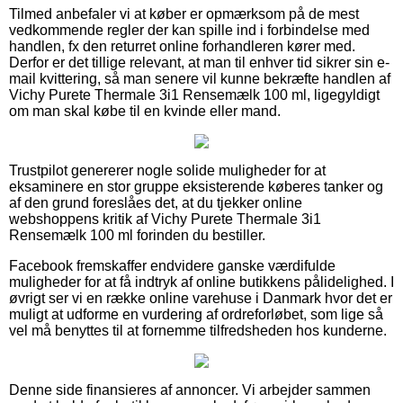
Tilmed anbefaler vi at køber er opmærksom på de mest
vedkommende regler der kan spille ind i forbindelse med
handlen, fx den returret online forhandleren kører med.
Derfor er det tillige relevant, at man til enhver tid sikrer sin e-
mail kvittering, så man senere vil kunne bekræfte handlen af
Vichy Purete Thermale 3i1 Rensemælk 100 ml, ligegyldigt
om man skal købe til en kvinde eller mand.
Trustpilot genererer nogle solide muligheder for at
eksaminere en stor gruppe eksisterende køberes tanker og
af den grund foreslåes det, at du tjekker online
webshoppens kritik af Vichy Purete Thermale 3i1
Rensemælk 100 ml forinden du bestiller.
Facebook fremskaffer endvidere ganske værdifulde
muligheder for at få indtryk af online butikkens pålidelighed. I
øvrigt ser vi en række online varehuse i Danmark hvor det er
muligt at udforme en vurdering af ordreforløbet, som lige så
vel må benyttes til at fornemme tilfredsheden hos kunderne.
Denne side finansieres af annoncer. Vi arbejder sammen