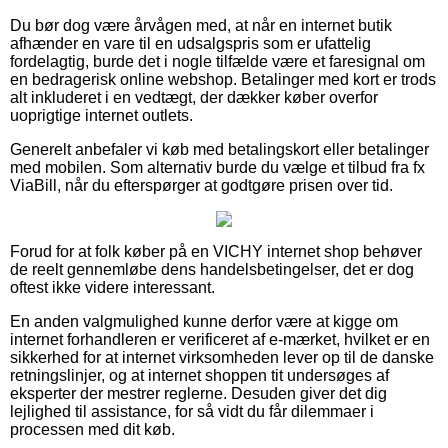
Du bør dog være årvågen med, at når en internet butik
afhænder en vare til en udsalgspris som er ufattelig
fordelagtig, burde det i nogle tilfælde være et faresignal om
en bedragerisk online webshop. Betalinger med kort er trods
alt inkluderet i en vedtægt, der dækker køber overfor
uoprigtige internet outlets.
Generelt anbefaler vi køb med betalingskort eller betalinger
med mobilen. Som alternativ burde du vælge et tilbud fra fx
ViaBill, når du efterspørger at godtgøre prisen over tid.
Forud for at folk køber på en VICHY internet shop behøver
de reelt gennemløbe dens handelsbetingelser, det er dog
oftest ikke videre interessant.
En anden valgmulighed kunne derfor være at kigge om
internet forhandleren er verificeret af e-mærket, hvilket er en
sikkerhed for at internet virksomheden lever op til de danske
retningslinjer, og at internet shoppen tit undersøges af
eksperter der mestrer reglerne. Desuden giver det dig
lejlighed til assistance, for så vidt du får dilemmaer i
processen med dit køb.