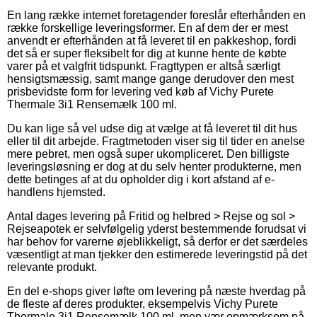
En lang række internet foretagender foreslår efterhånden en
række forskellige leveringsformer. En af dem der er mest
anvendt er efterhånden at få leveret til en pakkeshop, fordi
det så er super fleksibelt for dig at kunne hente de købte
varer på et valgfrit tidspunkt. Fragttypen er altså særligt
hensigtsmæssig, samt mange gange derudover den mest
prisbevidste form for levering ved køb af Vichy Purete
Thermale 3i1 Rensemælk 100 ml.
Du kan lige så vel udse dig at vælge at få leveret til dit hus
eller til dit arbejde. Fragtmetoden viser sig til tider en anelse
mere pebret, men også super ukompliceret. Den billigste
leveringsløsning er dog at du selv henter produkterne, men
dette betinges af at du opholder dig i kort afstand af e-
handlens hjemsted.
Antal dages levering på Fritid og helbred > Rejse og sol >
Rejseapotek er selvfølgelig yderst bestemmende forudsat vi
har behov for varerne øjeblikkeligt, så derfor er det særdeles
væsentligt at man tjekker den estimerede leveringstid på det
relevante produkt.
En del e-shops giver løfte om levering på næste hverdag på
de fleste af deres produkter, eksempelvis Vichy Purete
Thermale 3i1 Rensemælk 100 ml, men vær opmærksom på