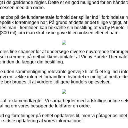
igt i de gældende regler. Dette er en god mulighed for en håndsr
ocessen med din ordre.
 er obs på de fundamentale forhold der spiller ind i forbindelse
olitik forretningen har. På grund af dette er det tillige vigtigt,
ledes man i fremtiden kan bekræfte sin bestilling af Vichy Puret
(300 ml), om man skal købe gave til en voksen eller et barn.
ldeles fine chancer for at undersøge diverse nuværende forbrug
 ser nærmere på netbutikkens omtaler af Vichy Purete Thermal
orinden du lægger din bestilling.
e uden sammenligning relevante genveje til at få et kig ind i int
er vi en række internet forhandlere hvor det er muligt at nedfælde
lige bør bruges til at vurdere tidligere kunders oplevelser.
af reklameindtægter. Vi samarbejder med adskillige online sels
etaling om vores besøgende fuldfører en ordre.
d og forretninger på nettet opdateres tit, men vi påtager os intet
ter sidste opdatering af vores informationer.