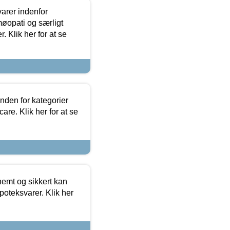
arer indenfor
møopati og særligt
 Klik her for at se
nden for kategorier
re. Klik her for at se
emt og sikkert kan
oteksvarer. Klik her