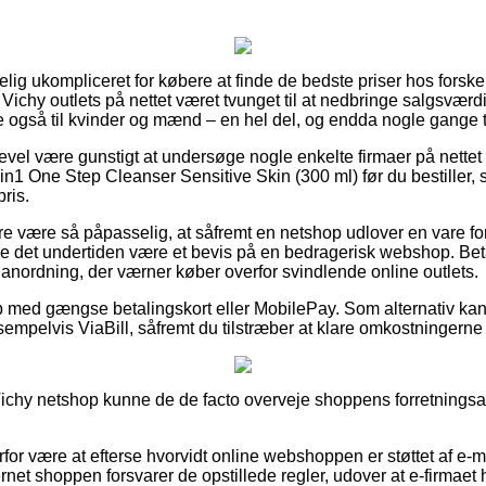
lig ukompliceret for købere at finde de bedste priser hos forske
e Vichy outlets på nettet været tvunget til at nedbringe salgsværdi
ge også til kvinder og mænd – en hel del, og endda nogle gange t
evel være gunstigt at undersøge nogle enkelte firmaer på nettet 
n1 One Step Cleanser Sensitive Skin (300 ml) før du bestiller, s
ris.
e være så påpasselig, at såfremt en netshop udlover en vare for
e det undertiden være et bevis på en bedragerisk webshop. Bet
 anordning, der værner køber overfor svindlende online outlets.
b med gængse betalingskort eller MobilePay. Som alternativ kan
sempelvis ViaBill, såfremt du tilstræber at klare omkostningerne
ichy netshop kunne de de facto overveje shoppens forretningsaf
rfor være at efterse hvorvidt online webshoppen er støttet af e-
rnet shoppen forsvarer de opstillede regler, udover at e-firmaet 