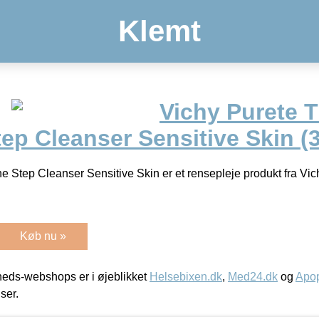
Klemt
Vichy Purete 
ep Cleanser Sensitive Skin (
 Step Cleanser Sensitive Skin er et rensepleje produkt fra Vic
Køb nu »
eds-webshops er i øjeblikket
Helsebixen.dk
,
Med24.dk
og
Apop
iser.