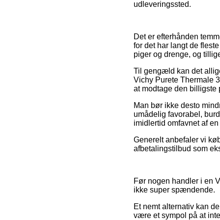
udleveringssted.
Det er efterhånden temme
for det har langt de flest
piger og drenge, og tilli
Til gengæld kan det allig
Vichy Purete Thermale 3i
at modtage den billigste p
Man bør ikke desto mindr
umådelig favorabel, burd
imidlertid omfavnet af en
Generelt anbefaler vi kø
afbetalingstilbud som ek
Før nogen handler i en V
ikke super spændende.
Et nemt alternativ kan de
være et sympol på at inte