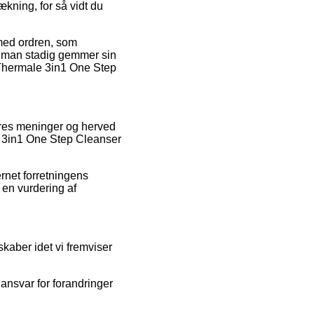
ækning, for så vidt du
 med ordren, som
 at man stadig gemmer sin
e Thermale 3in1 One Step
eres meninger og herved
e 3in1 One Step Cleanser
ernet forretningens
 en vurdering af
kaber idet vi fremviser
 ansvar for forandringer