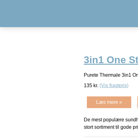
3in1 One St
Purete Thermale 3in1 One
135
kr.
(Vis fragtpris)
Læs mere »
De mest populære sundh
stort sortiment til gode pr