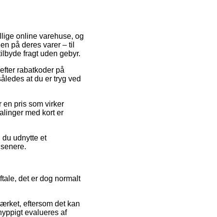
llige online varehuse, og
en på deres varer – til
ilbyde fragt uden gebyr.
efter rabatkoder på
åledes at du er tryg ved
 en pris som virker
alinger med kort er
 du udnytte et
 senere.
tale, det er dog normalt
mærket, eftersom det kan
hyppigt evalueres af