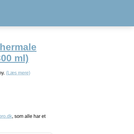
Thermale
300 ml)
hy.
(Læs mere)
ro.dk
, som alle har et