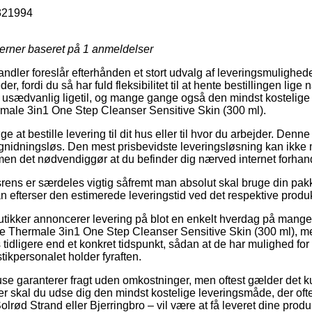
321994
jerner baseret på
1
anmeldelser
ndler foreslår efterhånden et stort udvalg af leveringsmulighede
r, fordi du så har fuld fleksibilitet til at hente bestillingen lige 
å usædvanlig ligetil, og mange gange også den mindst kostelig
rmale 3in1 One Step Cleanser Sensitive Skin (300 ml).
at bestille levering til dit hus eller til hvor du arbejder. Denne
så gnidningsløs. Den mest prisbevidste leveringsløsning kan ikke
men det nødvendiggør at du befinder dig nærved internet forha
srens er særdeles vigtig såfremt man absolut skal bruge din p
an efterser den estimerede leveringstid ved det respektive produk
butikker annoncerer levering på blot en enkelt hverdag på mange 
 Thermale 3in1 One Step Cleanser Sensitive Skin (300 ml), men
 tidligere end et konkret tidspunkt, sådan at de har mulighed for a
stikpersonalet holder fyraften.
ehuse garanterer fragt uden omkostninger, men oftest gælder det k
er skal du udse dig den mindst kostelige leveringsmåde, der of
lrød Strand eller Bjerringbro – vil være at få leveret dine produkt