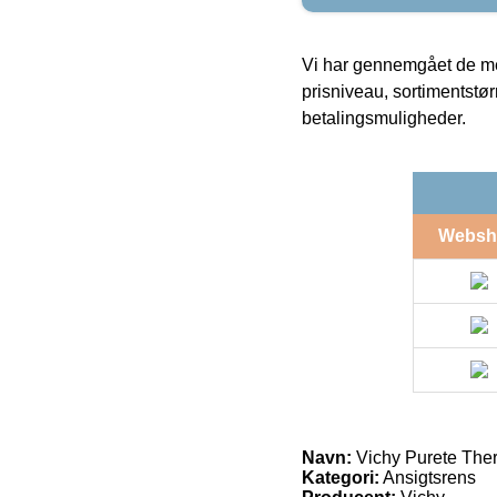
Vi har gennemgået de mes
prisniveau, sortimentstø
betalingsmuligheder.
Websh
Navn:
Vichy Purete Ther
Kategori:
Ansigtsrens