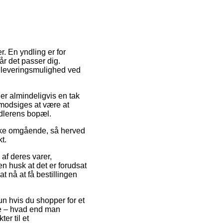
r. En yndling er for
når det passer dig.
e leveringsmulighed ved
 er almindeligvis en tak
 modsiges at være at
ndlerens bopæl.
akke omgående, så herved
t.
af deres varer,
 husk at det er forudsat
t nå at få bestillingen
un hvis du shopper for et
te – hvad end man
er til et