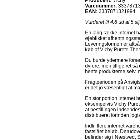
Producent:
Vichy
Varenummer:
3337871
EAN:
3337871321994
Vurderet til
4.8
ud af 5 st
En lang række internet ha
øjeblikket afhentningsstede
Leveringsformen er alts
køb af Vichy Purete The
Du burde ydermere forsøge 
dyrere, men tillige ret 
hente produkterne selv, 
Fragtperioden på Ansigt
er det jo væsentligt at m
En stor portion internet 
eksempelvis Vichy Purete
at bestillingen indsendes
distribueret forinden logi
Indtil flere internet var
fastslået beløb. Derudov
befinder sig i Næstved, So