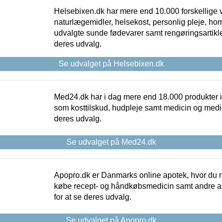
Helsebixen.dk har mere end 10.000 forskellige v
naturlægemidler, helsekost, personlig pleje, ho
udvalgte sunde fødevarer samt rengøringsartikler.
deres udvalg.
Se udvalget på Helsebixen.dk
Med24.dk har i dag mere end 18.000 produkter i
som kosttilskud, hudpleje samt medicin og medica
deres udvalg.
Se udvalget på Med24.dk
Apopro.dk er Danmarks online apotek, hvor du n
købe recept- og håndkøbsmedicin samt andre ap
for at se deres udvalg.
Se udvalget på Apopro.dk