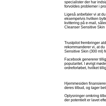
specialister der har inds
forvoldes problemer i pr
Ligeså anbefaler vi at du
eksempelvis hvilken byttep
kvittering på e-mail, så
Cleanser Sensitive Skin 
Trustpilot frembringer a
rekommanderer vi, at du
Sensitive Skin (300 ml) f
Facebook genererer tillig
popularitet. I øvrigt mød
ordreforløbet, hvilket til
Hjemmesiden finansieres 
deres tilbud, og tager b
Oplysninger omkring tilbu
der potentielt er lavet ef