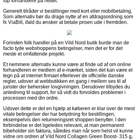
fup forhandlere på nettet.
Generelt tilråder vi bestillinger med kort eller mobilbetaling.
Som alternativ bør du drage nytte af en afdragsordning som
fx ViaBill, ifald du ønsker at betale prisen ude i fremtiden.
Forinden folk handler på en Vild Nord butik burde man de
facto tyde webshoppens betingelser, men det er for det
meste et omfattende projekt.
Et nemmere alternativ kunne være at finde ud af om online
forhandleren er medlem af e-mærket, siden det kan være et
tegn på at internet firmaet efterlever de officielle danske
regler, udover at webbutikken en gang i mellem ses til af
jurister der behersker lovgivningen. Derudover tilbydes du
anledning til support, for så vidt du forvoldes problemer i
processen med din ordre.
Udover dette er det en hjælp at køberen er klar over de mest
vitale betingelser der har betydning for bestillingen,
eksempelvis den returneringsret shoppen benytter. I den
forbindelse er det ligeledes relevant, at man permanent
bibeholder sin faktura, således man når som helst vil kunne
vidne om ordren af Vild Nord Collagen Green Boost- 315 g,