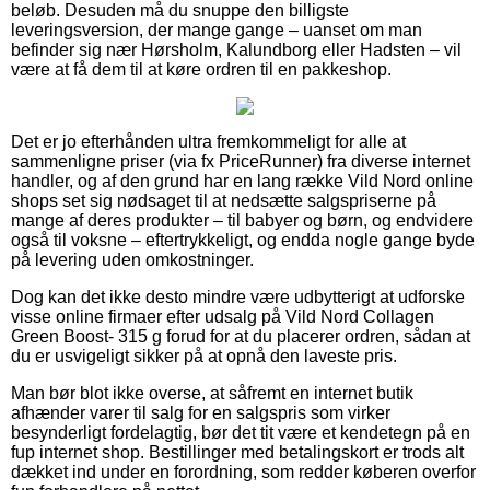
beløb. Desuden må du snuppe den billigste
leveringsversion, der mange gange – uanset om man
befinder sig nær Hørsholm, Kalundborg eller Hadsten – vil
være at få dem til at køre ordren til en pakkeshop.
Det er jo efterhånden ultra fremkommeligt for alle at
sammenligne priser (via fx PriceRunner) fra diverse internet
handler, og af den grund har en lang række Vild Nord online
shops set sig nødsaget til at nedsætte salgspriserne på
mange af deres produkter – til babyer og børn, og endvidere
også til voksne – eftertrykkeligt, og endda nogle gange byde
på levering uden omkostninger.
Dog kan det ikke desto mindre være udbytterigt at udforske
visse online firmaer efter udsalg på Vild Nord Collagen
Green Boost- 315 g forud for at du placerer ordren, sådan at
du er usvigeligt sikker på at opnå den laveste pris.
Man bør blot ikke overse, at såfremt en internet butik
afhænder varer til salg for en salgspris som virker
besynderligt fordelagtig, bør det tit være et kendetegn på en
fup internet shop. Bestillinger med betalingskort er trods alt
dækket ind under en forordning, som redder køberen overfor