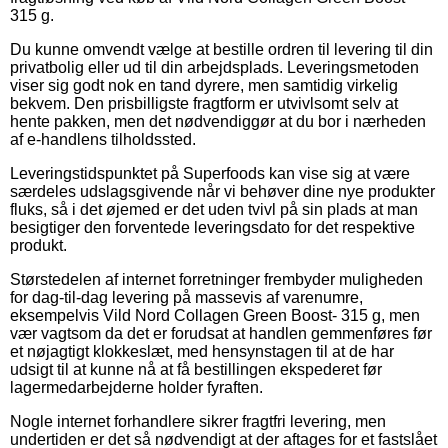
315 g.
Du kunne omvendt vælge at bestille ordren til levering til din
privatbolig eller ud til din arbejdsplads. Leveringsmetoden
viser sig godt nok en tand dyrere, men samtidig virkelig
bekvem. Den prisbilligste fragtform er utvivlsomt selv at
hente pakken, men det nødvendiggør at du bor i nærheden
af e-handlens tilholdssted.
Leveringstidspunktet på Superfoods kan vise sig at være
særdeles udslagsgivende når vi behøver dine nye produkter
fluks, så i det øjemed er det uden tvivl på sin plads at man
besigtiger den forventede leveringsdato for det respektive
produkt.
Størstedelen af internet forretninger frembyder muligheden
for dag-til-dag levering på massevis af varenumre,
eksempelvis Vild Nord Collagen Green Boost- 315 g, men
vær vagtsom da det er forudsat at handlen gemmenføres før
et nøjagtigt klokkeslæt, med hensynstagen til at de har
udsigt til at kunne nå at få bestillingen ekspederet før
lagermedarbejderne holder fyraften.
Nogle internet forhandlere sikrer fragtfri levering, men
undertiden er det så nødvendigt at der aftages for et fastslået