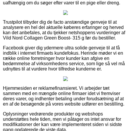
uafhængig om du søger efter varer til en pige eller dreng.
Trustpilot tilbyder dig de facto anstændige genveje til at
analysere en hel del aktuelle køberes erfaringer og herved
kan det anbefales, at du tjekker netshoppens vurderinger af
Vild Nord Collagen Green Boost- 315 g før du bestiller.
Facebook giver dig ydermere ultra solide genveje til at få
indblik i internet firmaets kundefokus. Herinde møder vi en
række online forretninger hvor kunder kan afgive en
bedømmelse af virksomhedens service, som lige så vel må
udnyttes til at vurdere hvor tilfredse kunderne er.
Hjemmesiden er reklamefinansieret. Vi arbejder tæt
sammen med en mængde online firmaer idet vi fremviser
deres varer, og indhenter betaling under forudsætning af at
en af de besøgende på vores website udfører en bestilling.
Oplysninger vedrørende produkter og webshops
understøttes hele tiden, men vi påtager os intet ansvar for
modifikationer der kan være implementeret siden vi sidste
gang opdaterede de viste data.