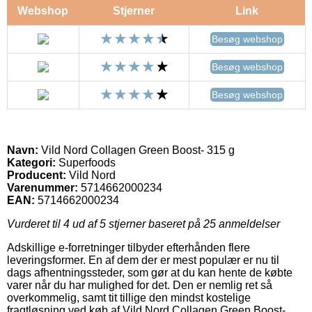
Webshop
Stjerner
Link
Besøg webshop
Besøg webshop
Besøg webshop
Navn:
Vild Nord Collagen Green Boost- 315 g
Kategori:
Superfoods
Producent:
Vild Nord
Varenummer:
5714662000234
EAN:
5714662000234
Vurderet til
4
ud af 5 stjerner baseret på
25
anmeldelser
Adskillige e-forretninger tilbyder efterhånden flere
leveringsformer. En af dem der er mest populær er nu til
dags afhentningssteder, som gør at du kan hente de købte
varer når du har mulighed for det. Den er nemlig ret så
overkommelig, samt tit tillige den mindst kostelige
fragtløsning ved køb af Vild Nord Collagen Green Boost-