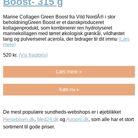
Boost- 315 g
Marine Collagen Green Boost fra Vild NordÂ® i stor
beholdningGreen Boost er et danskproduceret
kollagenprodukt, som kombinerer ren hydrolyseret
marinekollagen med tørret økologisk grønkål, vildhøstet
tang og pulveriseret acerola, der bidrager til dit immu
(Læs
mere)
520
kr.
(Vis fragtpris)
Læs mere »
Køb nu »
De mest populære sundheds-webshops er i øjeblikket
Helsebixen.dk
,
Med24.dk
og
Apopro.dk
, som alle har et stort
sortiment til gode priser.