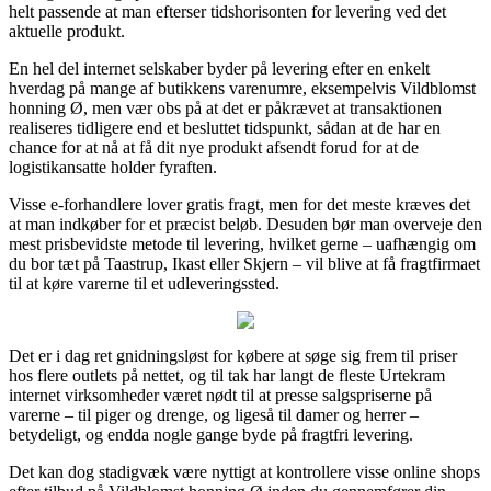
helt passende at man efterser tidshorisonten for levering ved det
aktuelle produkt.
En hel del internet selskaber byder på levering efter en enkelt
hverdag på mange af butikkens varenumre, eksempelvis Vildblomst
honning Ø, men vær obs på at det er påkrævet at transaktionen
realiseres tidligere end et besluttet tidspunkt, sådan at de har en
chance for at nå at få dit nye produkt afsendt forud for at de
logistikansatte holder fyraften.
Visse e-forhandlere lover gratis fragt, men for det meste kræves det
at man indkøber for et præcist beløb. Desuden bør man overveje den
mest prisbevidste metode til levering, hvilket gerne – uafhængig om
du bor tæt på Taastrup, Ikast eller Skjern – vil blive at få fragtfirmaet
til at køre varerne til et udleveringssted.
Det er i dag ret gnidningsløst for købere at søge sig frem til priser
hos flere outlets på nettet, og til tak har langt de fleste Urtekram
internet virksomheder været nødt til at presse salgspriserne på
varerne – til piger og drenge, og ligeså til damer og herrer –
betydeligt, og endda nogle gange byde på fragtfri levering.
Det kan dog stadigvæk være nyttigt at kontrollere visse online shops