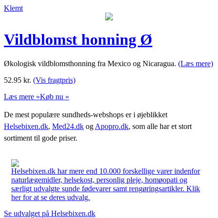
Klemt
Vildblomst honning Ø
Økologisk vildblomsthonning fra Mexico og Nicaragua.
(Læs mere)
52.95
kr.
(Vis fragtpris)
Læs mere »
Køb nu »
De mest populære sundheds-webshops er i øjeblikket
Helsebixen.dk
,
Med24.dk
og
Apopro.dk
, som alle har et stort
sortiment til gode priser.
Helsebixen.dk har mere end 10.000 forskellige varer indenfor
naturlægemidler, helsekost, personlig pleje, homøopati og
særligt udvalgte sunde fødevarer samt rengøringsartikler. Klik
her for at se deres udvalg.
Se udvalget på Helsebixen.dk