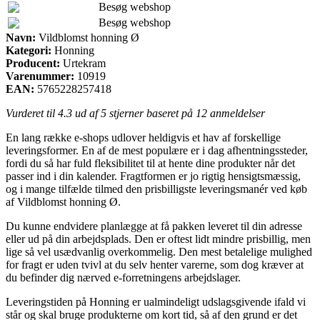
Besøg webshop
Besøg webshop
Navn:
Vildblomst honning Ø
Kategori:
Honning
Producent:
Urtekram
Varenummer:
10919
EAN:
5765228257418
Vurderet til
4.3
ud af 5 stjerner baseret på
12
anmeldelser
En lang række e-shops udlover heldigvis et hav af forskellige
leveringsformer. En af de mest populære er i dag afhentningssteder,
fordi du så har fuld fleksibilitet til at hente dine produkter når det
passer ind i din kalender. Fragtformen er jo rigtig hensigtsmæssig,
og i mange tilfælde tilmed den prisbilligste leveringsmanér ved køb
af Vildblomst honning Ø.
Du kunne endvidere planlægge at få pakken leveret til din adresse
eller ud på din arbejdsplads. Den er oftest lidt mindre prisbillig, men
lige så vel usædvanlig overkommelig. Den mest betalelige mulighed
for fragt er uden tvivl at du selv henter varerne, som dog kræver at
du befinder dig nærved e-forretningens arbejdslager.
Leveringstiden på Honning er ualmindeligt udslagsgivende ifald vi
står og skal bruge produkterne om kort tid, så af den grund er det