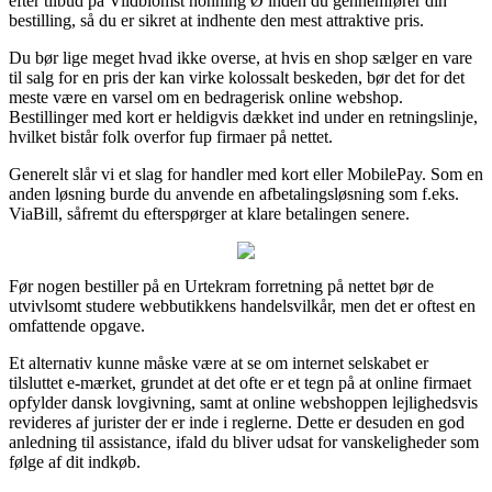
efter tilbud på Vildblomst honning Ø inden du gennemfører din
bestilling, så du er sikret at indhente den mest attraktive pris.
Du bør lige meget hvad ikke overse, at hvis en shop sælger en vare
til salg for en pris der kan virke kolossalt beskeden, bør det for det
meste være en varsel om en bedragerisk online webshop.
Bestillinger med kort er heldigvis dækket ind under en retningslinje,
hvilket bistår folk overfor fup firmaer på nettet.
Generelt slår vi et slag for handler med kort eller MobilePay. Som en
anden løsning burde du anvende en afbetalingsløsning som f.eks.
ViaBill, såfremt du efterspørger at klare betalingen senere.
Før nogen bestiller på en Urtekram forretning på nettet bør de
utvivlsomt studere webbutikkens handelsvilkår, men det er oftest en
omfattende opgave.
Et alternativ kunne måske være at se om internet selskabet er
tilsluttet e-mærket, grundet at det ofte er et tegn på at online firmaet
opfylder dansk lovgivning, samt at online webshoppen lejlighedsvis
revideres af jurister der er inde i reglerne. Dette er desuden en god
anledning til assistance, ifald du bliver udsat for vanskeligheder som
følge af dit indkøb.