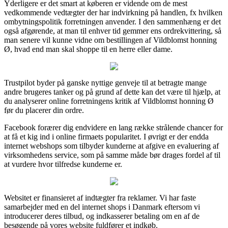
Yderligere er det smart at køberen er vidende om de mest
vedkommende vedtægter der har indvirkning på handlen, fx hvilken
ombytningspolitik forretningen anvender. I den sammenhæng er det
også afgørende, at man til enhver tid gemmer ens ordrekvittering, så
man senere vil kunne vidne om bestillingen af Vildblomst honning
Ø, hvad end man skal shoppe til en herre eller dame.
Trustpilot byder på ganske nyttige genveje til at betragte mange
andre brugeres tanker og på grund af dette kan det være til hjælp, at
du analyserer online forretningens kritik af Vildblomst honning Ø
før du placerer din ordre.
Facebook forærer dig endvidere en lang række strålende chancer for
at få et kig ind i online firmaets popularitet. I øvrigt er der endda
internet webshops som tilbyder kunderne at afgive en evaluering af
virksomhedens service, som på samme måde bør drages fordel af til
at vurdere hvor tilfredse kunderne er.
Websitet er finansieret af indtægter fra reklamer. Vi har faste
samarbejder med en del internet shops i Danmark eftersom vi
introducerer deres tilbud, og indkasserer betaling om en af de
besøgende på vores website fuldfører et indkøb.