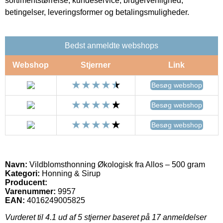
sortimentstørrelse, kundeservice, brugervenlighed,
betingelser, leveringsformer og betalingsmuligheder.
Bedst anmeldte webshops
Webshop
Stjerner
Link
Besøg webshop
Besøg webshop
Besøg webshop
Navn:
Vildblomsthonning Økologisk fra Allos – 500 gram
Kategori:
Honning & Sirup
Producent:
Varenummer:
9957
EAN:
4016249005825
Vurderet til
4.1
ud af 5 stjerner baseret på
17
anmeldelser