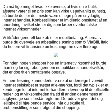
Du må lige meget hvad ikke overse, at hvis en e-butik
afsætter varer til en pris som kan virke usædvanlig gunstig,
så burde det for det meste være et tegn på en snydagtig
internet handler. Kortbestillinger er imidlertid omsluttet af en
anordning, hvilket støtter dig som køber overfor falske
internet virksomheder.
Vi tilråder generelt kortkøb eller mobilbetaling. Alternativt
burde du overveje en afbetalingsløsning som fx ViaBill, ifald
du hellere vil finansiere omkostningerne over flere uger.
Forinden nogen shopper hos en internet virksomhed burde
man i og for sig løbe igennem netbutikkens handelsvilkår,
det er dog tit en omfattende opgave.
En nem løsning kunne derfor være at undersøge hvorvidt
internet selskabet er støttet af e-mærket, fordi det typisk er et
kendetegn for at internet forhandleren lever op til de officielle
regler, og at virksomheden fra tid til anden gennemses af
sagkyndige som forstår reglerne. Derudover giver det dig
lejlighed til hjælpende service, når du skulle få
problemstillinger som følge af din shopping.