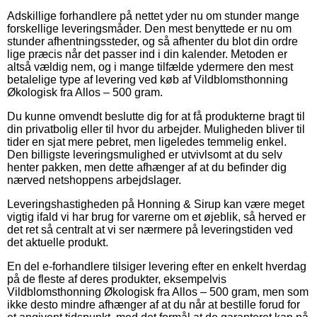
Adskillige forhandlere på nettet yder nu om stunder mange
forskellige leveringsmåder. Den mest benyttede er nu om
stunder afhentningssteder, og så afhenter du blot din ordre
lige præcis når det passer ind i din kalender. Metoden er
altså vældig nem, og i mange tilfælde ydermere den mest
betalelige type af levering ved køb af Vildblomsthonning
Økologisk fra Allos – 500 gram.
Du kunne omvendt beslutte dig for at få produkterne bragt til
din privatbolig eller til hvor du arbejder. Muligheden bliver til
tider en sjat mere pebret, men ligeledes temmelig enkel.
Den billigste leveringsmulighed er utvivlsomt at du selv
henter pakken, men dette afhænger af at du befinder dig
nærved netshoppens arbejdslager.
Leveringshastigheden på Honning & Sirup kan være meget
vigtig ifald vi har brug for varerne om et øjeblik, så herved er
det ret så centralt at vi ser nærmere på leveringstiden ved
det aktuelle produkt.
En del e-forhandlere tilsiger levering efter en enkelt hverdag
på de fleste af deres produkter, eksempelvis
Vildblomsthonning Økologisk fra Allos – 500 gram, men som
ikke desto mindre afhænger af at du når at bestille forud for