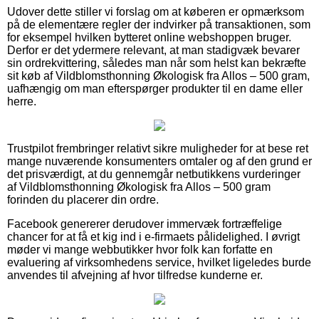
Udover dette stiller vi forslag om at køberen er opmærksom
på de elementære regler der indvirker på transaktionen, som
for eksempel hvilken bytteret online webshoppen bruger.
Derfor er det ydermere relevant, at man stadigvæk bevarer
sin ordrekvittering, således man når som helst kan bekræfte
sit køb af Vildblomsthonning Økologisk fra Allos – 500 gram,
uafhængig om man efterspørger produkter til en dame eller
herre.
Trustpilot frembringer relativt sikre muligheder for at bese ret
mange nuværende konsumenters omtaler og af den grund er
det prisværdigt, at du gennemgår netbutikkens vurderinger
af Vildblomsthonning Økologisk fra Allos – 500 gram
forinden du placerer din ordre.
Facebook genererer derudover immervæk fortræffelige
chancer for at få et kig ind i e-firmaets pålidelighed. I øvrigt
møder vi mange webbutikker hvor folk kan forfatte en
evaluering af virksomhedens service, hvilket ligeledes burde
anvendes til afvejning af hvor tilfredse kunderne er.