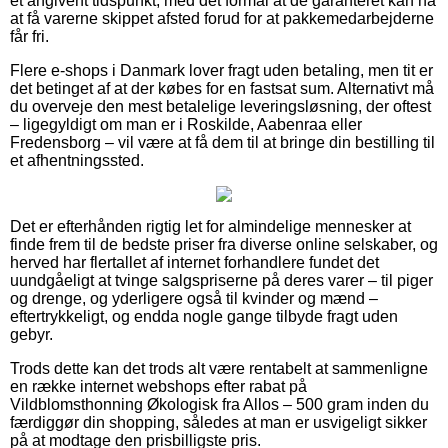
et angivent tidspunkt, med det formål at de garanteret kan nå
at få varerne skippet afsted forud for at pakkemedarbejderne
får fri.
Flere e-shops i Danmark lover fragt uden betaling, men tit er
det betinget af at der købes for en fastsat sum. Alternativt må
du overveje den mest betalelige leveringsløsning, der oftest
– ligegyldigt om man er i Roskilde, Aabenraa eller
Fredensborg – vil være at få dem til at bringe din bestilling til
et afhentningssted.
Det er efterhånden rigtig let for almindelige mennesker at
finde frem til de bedste priser fra diverse online selskaber, og
herved har flertallet af internet forhandlere fundet det
uundgåeligt at tvinge salgspriserne på deres varer – til piger
og drenge, og yderligere også til kvinder og mænd –
eftertrykkeligt, og endda nogle gange tilbyde fragt uden
gebyr.
Trods dette kan det trods alt være rentabelt at sammenligne
en række internet webshops efter rabat på
Vildblomsthonning Økologisk fra Allos – 500 gram inden du
færdiggør din shopping, således at man er usvigeligt sikker
på at modtage den prisbilligste pris.