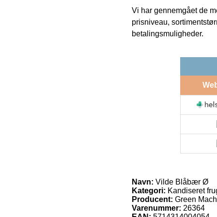
Vi har gennemgået de mes
prisniveau, sortimentstø
betalingsmuligheder.
We
Navn:
Vilde Blåbær Ø
Kategori:
Kandiseret fru
Producent:
Green Mach
Varenummer:
26364
EAN:
5714314004054