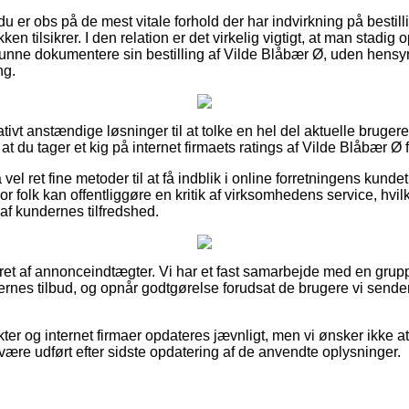
du er obs på de mest vitale forhold der har indvirkning på besti
kken tilsikrer. I den relation er det virkelig vigtigt, at man stadig
nne dokumentere sin bestilling af Vilde Blåbær Ø, uden hensyn 
ng.
lativt anstændige løsninger til at tolke en hel del aktuelle bruge
, at du tager et kig på internet firmaets ratings af Vilde Blåbær Ø 
vel ret fine metoder til at få indblik i online forretningens kund
or folk kan offentliggøre en kritik af virksomhedens service, hvil
k af kundernes tilfredshed.
ret af annonceindtægter. Vi har et fast samarbejde med en gruppe
ernes tilbud, og opnår godtgørelse forudsat de brugere vi sender
r og internet firmaer opdateres jævnligt, men vi ønsker ikke at bl
være udført efter sidste opdatering af de anvendte oplysninger.