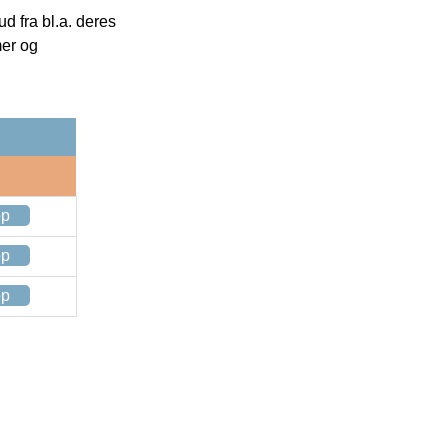
 fra bl.a. deres
mer og
op
op
op