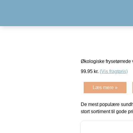
Økologiske frysetørrede
99.95
kr.
(Vis fragtpris)
Læs mere »
De mest populære sundh
stort sortiment til gode pr