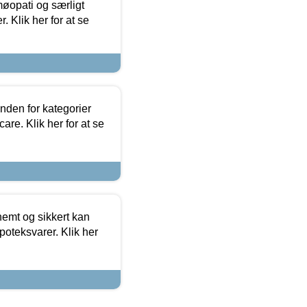
møopati og særligt
 Klik her for at se
nden for kategorier
re. Klik her for at se
emt og sikkert kan
oteksvarer. Klik her