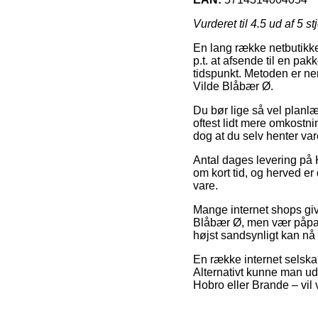
Vurderet til
4.5
ud af 5 st
En lang række netbutikke
p.t. at afsende til en pak
tidspunkt. Metoden er nem
Vilde Blåbær Ø.
Du bør lige så vel planlæ
oftest lidt mere omkostni
dog at du selv henter var
Antal dages levering på K
om kort tid, og herved er
vare.
Mange internet shops gi
Blåbær Ø, men vær påpass
højst sandsynligt kan nå 
En række internet selskab
Alternativt kunne man ud
Hobro eller Brande – vil v