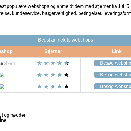
t populære webshops og anmeldt dem med stjerner fra 1 til 5 ud
rrelse, kundeservice, brugervenlighed, betingelser, leveringsfor
Bedst anmeldte webshops
bshop
Stjerner
Link
Besøg websh
Besøg websh
Besøg websh
gt og nødder
ine