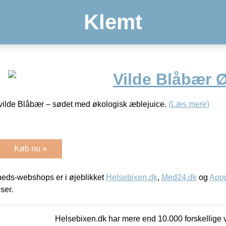
Klemt
Vilde Blåbær 
 vilde Blåbær – sødet med økologisk æblejuice.
(Læs mere)
Køb nu »
eds-webshops er i øjeblikket
Helsebixen.dk
,
Med24.dk
og
Apop
iser.
Helsebixen.dk har mere end 10.000 forskellige v