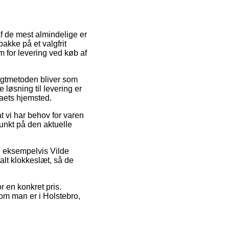
f de mest almindelige er
pakke på et valgfrit
m for levering ved køb af
Fragtmetoden bliver som
løsning til levering er
maets hjemsted.
t vi har behov for varen
punkt på den aktuelle
, eksempelvis Vilde
alt klokkeslæt, så de
r en konkret pris.
 om man er i Holstebro,