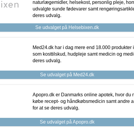
naturlægemidler, helsekost, personlig pleje, ho
udvalgte sunde fødevarer samt rengøringsartikler.
deres udvalg.
Se udvalget på Helsebixen.dk
Med24.dk har i dag mere end 18.000 produkter i
som kosttilskud, hudpleje samt medicin og medica
deres udvalg.
Se udvalget på Med24.dk
Apopro.dk er Danmarks online apotek, hvor du n
købe recept- og håndkøbsmedicin samt andre ap
for at se deres udvalg.
Se udvalget på Apopro.dk