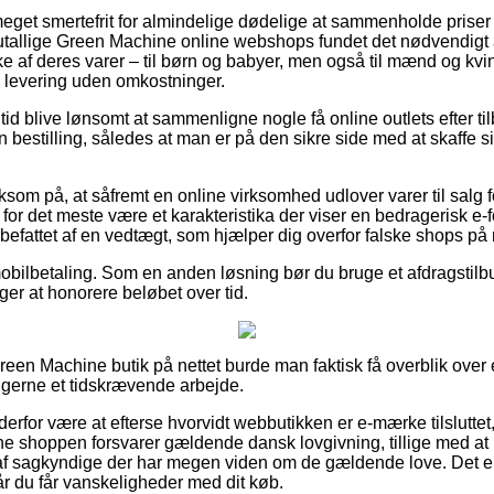
meget smertefrit for almindelige dødelige at sammenholde priser i
 utallige Green Machine online webshops fundet det nødvendigt 
e af deres varer – til børn og babyer, men også til mænd og kvin
 levering uden omkostninger.
n tid blive lønsomt at sammenligne nogle få online outlets efter 
 bestilling, således at man er på den sikre side med at skaffe s
m på, at såfremt en online virksomhed udlover varer til salg fo
for det meste være et karakteristika der viser en bedragerisk e-fo
efattet af en vedtægt, som hjælper dig overfor falske shops på n
 mobilbetaling. Som en anden løsning bør du bruge et afdragstilbu
rger at honorere beløbet over tid.
reen Machine butik på nettet burde man faktisk få overblik over
g gerne et tidskrævende arbejde.
 derfor være at efterse hvorvidt webbutikken er e-mærke tilsluttet
line shoppen forsvarer gældende dansk lovgivning, tillige med at
af sagkyndige der har megen viden om de gældende love. Det er
år du får vanskeligheder med dit køb.