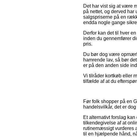
Det har vist sig at være 
på nettet, og derved har
salgspriserne på en rækk
endda nogle gange sikre
Derfor kan det til hver e
inden du gennemfører din
pris.
Du bør dog være opmærkso
hamrende lav, så bør det 
er på den anden side indb
Vi tilråder kortkøb eller
tilfælde af at du efterspø
Før folk shopper på en G
handelsvilkår, det er do
Et alternativt forslag kan
tilkendegivelse af at on
rutinemæssigt vurderes 
til en hjælpende hånd, n