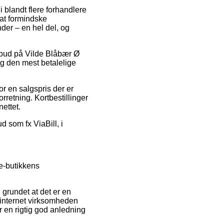
 blandt flere forhandlere
at formindske
der – en hel del, og
tilbud på Vilde Blåbær Ø
ig den mest betalelige
r en salgspris der er
rretning. Kortbestillinger
ettet.
d som fx ViaBill, i
 e-butikkens
, grundet at det er en
 internet virksomheden
 en rigtig god anledning