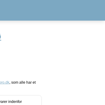
Ø
ro.dk
, som alle har et
arer indenfor