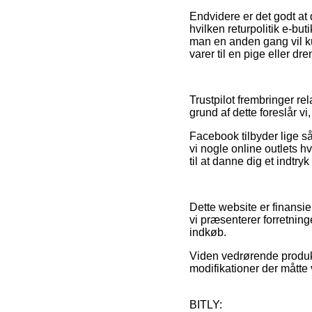
Endvidere er det godt at 
hvilken returpolitik e-buti
man en anden gang vil ku
varer til en pige eller dre
Trustpilot frembringer re
grund af dette foreslår vi
Facebook tilbyder lige så 
vi nogle online outlets hv
til at danne dig et indtry
Dette website er finansie
vi præsenterer forretning
indkøb.
Viden vedrørende produkte
modifikationer der måtte 
BITLY: