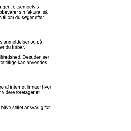
llingen, eksempelvis
 opbevarer sin faktura, så
til om du søger efter
res anmeldelser og på
før du køber.
etilfredshed. Desuden ser
ket tillige kan anvendes
 af internet firmaer hvor
 videre foretager et
ive stillet ansvarlig for