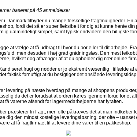
jerner baseret på
45
anmeldelser
r i Danmark tilbyder nu mange forskellige fragtmuligheder. En a
keshop, fordi det så er super fleksibelt for dig at kunne hente din 
lig ualmindeligt simpel, samt typisk endvidere den billigste for
gge at vælge at få udbragt til hvor du bor eller til dit arbejde. 
ngsfuld, men desuden i høj grad gnidningsløs. Den mest letkøbte 
erne, hvilket dog afhænger af at du opholder dig nær online fir
andiseret frugt og nødder er jo ekstremt væsentlig i tilfælde af a
 det faktisk fornuftigt at du besigtiger det anslåede leveringstids
ver levering på næste hverdag på mange af shoppens produkter
elig da det er forudsat at ordren køres igennem forud for et aft
at få varerne afsendt før lagermedarbejderne har fyraften.
er præsterer fri fragt, men ofte påkræves det at man indkøber fo
se dig den mindst kostelige leveringsløsning, der ofte – uanset
ære at få fragtfirmaet til at levere dine varer til en pakkeshop.