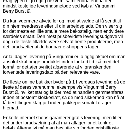
Fragttypen er jo rigtig bekvem, samt endda endda den
mindst kostelige leveringsmetode ved køb af Vingummi
Berry Burst Ø.
Du kan ydermere afveje for og imod at vælge at få sendt til
din hjemmeadresse eller til din arbejdsplads. Den viser sig
for det meste en lille smule mere bekostelig, men endvidere
særdeles smart. Den mest prisbevidste leveringsudgave vil
dog i de fleste tilfælde være selv at hente produkterne, men
det forudsætter at du bor nær e-shoppens lager.
Antal dages levering på Vingummi er jo rigtig aktuel om man
absolut skal bruge produktet inden for kort tid, så med det
formål er det øjensynligt afgørende at vi gransker den
forventede leveringsdato på den relevante vare.
De fleste online butikker byder på 1 hverdags levering på de
fleste af deres varenumre, eksempelvis Vingummi Berry
Burst Ø, hvilket står og falder med at handlen gemmenføres
inden et bestemt klokkeslæt, så de med sikkerhed kan nå at
få bestillingen klargjort inden pakkepersonalet drager
hjemad.
Enkelte internet shops garanterer gratis levering, men tit er
det under forudsætning af at man aftager for et konkret
beløb. Alternativt må man beslutte sig for den prisbilligste