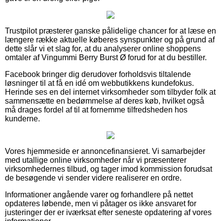
Trustpilot præsterer ganske pålidelige chancer for at læse en
længere række aktuelle køberes synspunkter og på grund af
dette slår vi et slag for, at du analyserer online shoppens
omtaler af Vingummi Berry Burst Ø forud for at du bestiller.
Facebook bringer dig derudover forholdsvis tiltalende
løsninger til at få en idé om webbutikkens kundefokus.
Herinde ses en del internet virksomheder som tilbyder folk at
sammensætte en bedømmelse af deres køb, hvilket også
må drages fordel af til at fornemme tilfredsheden hos
kunderne.
Vores hjemmeside er annoncefinansieret. Vi samarbejder
med utallige online virksomheder når vi præsenterer
virksomhedernes tilbud, og tager imod kommission forudsat
de besøgende vi sender videre realiserer en ordre.
Informationer angående varer og forhandlere på nettet
opdateres løbende, men vi påtager os ikke ansvaret for
justeringer der er iværksat efter seneste opdatering af vores