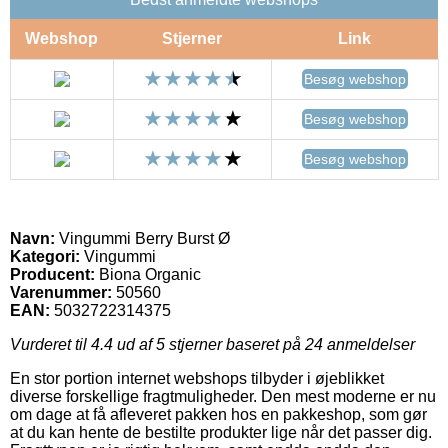
Webshop
Stjerner
Link
Besøg webshop
Besøg webshop
Besøg webshop
Navn:
Vingummi Berry Burst Ø
Kategori:
Vingummi
Producent:
Biona Organic
Varenummer:
50560
EAN:
5032722314375
Vurderet til
4.4
ud af 5 stjerner baseret på
24
anmeldelser
En stor portion internet webshops tilbyder i øjeblikket
diverse forskellige fragtmuligheder. Den mest moderne er nu
om dage at få afleveret pakken hos en pakkeshop, som gør
at du kan hente de bestilte produkter lige når det passer dig.