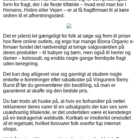
form for fragt, der i de fleste tilfælde – hvad end man bor i
Horsens, Hobro eller Vejen – er at få fragtfirmaet til at køre
ordren til et afhentningssted.
Det er yderst let gængeligt for folk at søge sig frem til priser
hos flere online outlets, og ergo har mange Biona Organic e-
firmaer fundet det nødvendigt at tvinge salgsværdien på
deres produkter – til babyer og børn, men også til herrer og
damer – kolossalt, og endda nogle gange frembyde fragt
uden beregning.
Det kan dog alligevel vise sig gavnligt at studere nogle
enkelte e-forretninger efter rabatkoder på Vingummi Berry
Burst Ø før du gennemfører din bestilling, så man er
garanteret at skaffe sig den bedste pris.
Du bør trods alt huske på, at hvis en forhandler på nettet
reklamerer deres varer til en udsalgspris der kan ses som
usædvanlig tiltalende, er det undertiden være et kendetegn
på en bedragerisk webbutik. Kortkøb er imidlertid omsluttet
af et regelsæt, hvilket forsvarer folk overfor fup internet
shops.