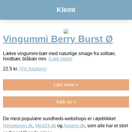
Klemt
Vingummi Berry Burst Ø
Lækre vingummi-bær med naturlige smage fra solbær,
hindbær, blåbær mm.
(Læs mere)
22.5
kr.
(Vis fragtpris)
Læs mere »
Køb nu »
De mest populære sundheds-webshops er i øjeblikket
Helsebixen.dk
,
Med24.dk
og
Apopro.dk
, som alle har et stort