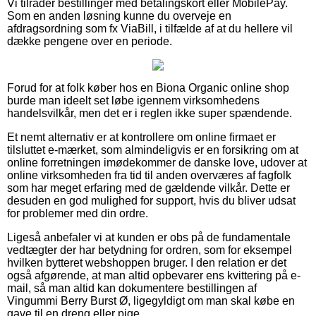
Vi tilråder bestillinger med betalingskort eller MobilePay.
Som en anden løsning kunne du overveje en
afdragsordning som fx ViaBill, i tilfælde af at du hellere vil
dække pengene over en periode.
Forud for at folk køber hos en Biona Organic online shop
burde man ideelt set løbe igennem virksomhedens
handelsvilkår, men det er i reglen ikke super spændende.
Et nemt alternativ er at kontrollere om online firmaet er
tilsluttet e-mærket, som almindeligvis er en forsikring om at
online forretningen imødekommer de danske love, udover at
online virksomheden fra tid til anden overværes af fagfolk
som har meget erfaring med de gældende vilkår. Dette er
desuden en god mulighed for support, hvis du bliver udsat
for problemer med din ordre.
Ligeså anbefaler vi at kunden er obs på de fundamentale
vedtægter der har betydning for ordren, som for eksempel
hvilken bytteret webshoppen bruger. I den relation er det
også afgørende, at man altid opbevarer ens kvittering på e-
mail, så man altid kan dokumentere bestillingen af
Vingummi Berry Burst Ø, ligegyldigt om man skal købe en
gave til en dreng eller pige.