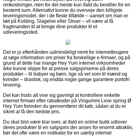
omkostninger, men for det meste kun ifald du bestiller for en
bestemt sum. Alternativt kunne du overveje den billigste
leveringsmodel, der i de fleste tilfælde – uanset om man er
tæt på Kolding, Slagelse eller Struer – vil være at få
fragtmanden til at bringe dine produkter til et
udleveringssted.
Det er jo efterhånden ualmindeligt nemt for internetbrugere
at søge information om priser fra forskellige e-firmaer, og på
grund af dette har mange Hey Yum internet virksomheder
ikke kunne slippe for at presse salgspriserne på deres
produkter – til babyer og børn, lige så vel som til mænd og
kvinder – drastisk, og endda nogle gange garantere portofri
levering.
Det kan trods alt vise sig gavnligt at kontrollere enkelte
internet firmaer efter rabatkoder på Vingummi Love spring Ø
Hey Yum forinden du gennemfører dit køb, sådan at du er
sikret at få den bedste pris.
Du skal blot være klar over, at ifald en online butik udlover
deres produkter til en salgspris der anses for enormt attraktiv,
bør det ofte være en indikator for en uærlig internet