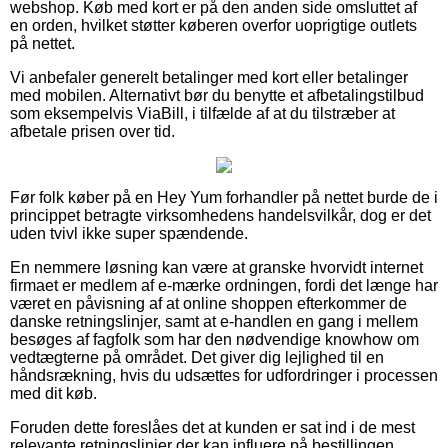
webshop. Køb med kort er på den anden side omsluttet af
en orden, hvilket støtter køberen overfor uoprigtige outlets
på nettet.
Vi anbefaler generelt betalinger med kort eller betalinger
med mobilen. Alternativt bør du benytte et afbetalingstilbud
som eksempelvis ViaBill, i tilfælde af at du tilstræber at
afbetale prisen over tid.
Før folk køber på en Hey Yum forhandler på nettet burde de i
princippet betragte virksomhedens handelsvilkår, dog er det
uden tvivl ikke super spændende.
En nemmere løsning kan være at granske hvorvidt internet
firmaet er medlem af e-mærke ordningen, fordi det længe har
været en påvisning af at online shoppen efterkommer de
danske retningslinjer, samt at e-handlen en gang i mellem
besøges af fagfolk som har den nødvendige knowhow om
vedtægterne på området. Det giver dig lejlighed til en
håndsrækning, hvis du udsættes for udfordringer i processen
med dit køb.
Foruden dette foreslåes det at kunden er sat ind i de mest
relevante retningslinjer der kan influere på bestillingen,