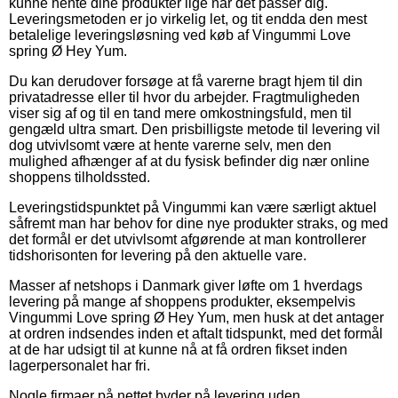
kunne hente dine produkter lige når det passer dig.
Leveringsmetoden er jo virkelig let, og tit endda den mest
betalelige leveringsløsning ved køb af Vingummi Love
spring Ø Hey Yum.
Du kan derudover forsøge at få varerne bragt hjem til din
privatadresse eller til hvor du arbejder. Fragtmuligheden
viser sig af og til en tand mere omkostningsfuld, men til
gengæld ultra smart. Den prisbilligste metode til levering vil
dog utvivlsomt være at hente varerne selv, men den
mulighed afhænger af at du fysisk befinder dig nær online
shoppens tilholdssted.
Leveringstidspunktet på Vingummi kan være særligt aktuel
såfremt man har behov for dine nye produkter straks, og med
det formål er det utvivlsomt afgørende at man kontrollerer
tidshorisonten for levering på den aktuelle vare.
Masser af netshops i Danmark giver løfte om 1 hverdags
levering på mange af shoppens produkter, eksempelvis
Vingummi Love spring Ø Hey Yum, men husk at det antager
at ordren indsendes inden et aftalt tidspunkt, med det formål
at de har udsigt til at kunne nå at få ordren fikset inden
lagerpersonalet har fri.
Nogle firmaer på nettet byder på levering uden