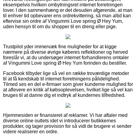
eksempelvis hvilken ombytningsret internet forretningen
lover. I den sammenhæng er det desuden afgørende, at man
til enhver tid opbevarer ens ordrekvittering, så man altid kan
eftervise sin ordre af Vingummi Love spring Ø Hey Yum,
uden hensyn til om du shopper til en dreng eller pige.
Trustpilot yder immervæk fine muligheder for at kigge
nærmere på diverse øvrige køberes reflektioner og herved
foreslår vi, at du undersøger internet forhandlerens omtaler
af Vingummi Love spring Ø Hey Yum forinden du bestiller.
Facebook tilbyder lige så vel en række troværdige metoder
til at få kendskab til internet forretningens pålidelighed.
Tilmed ses en del e-firmaer som giver kunderne mulighed for
at aflevere en kritik af købsoplevelsen, hvilket lige så vel kan
bruges til at danne dig et indtryk af kundernes tilfredshed.
Hjemmesiden er finansieret af reklamer. Vi har aftaler med
diverse online outlets idet vi introducerer butikkernes
produkter, og tager provision for så vidt de brugere vi sender
videre realiserer en ordre.