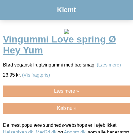
Klemt
Vingummi Love spring Ø
Hey Yum
Blød vegansk frugtvingummi med bærsmag.
(Læs mere)
23.95
kr.
(Vis fragtpris)
Læs mere »
Køb nu »
De mest populære sundheds-webshops er i øjeblikket
Helsebixen.dk
,
Med24.dk
og
Apopro.dk
, som alle har et stort