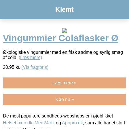
Klemt
Vingummier Colaflasker Ø
Økologiske vingummier med en frisk sødme og syrlig smag
af cola.
(Læs mere)
20.95
kr.
(Vis fragtpris)
Læs mere »
Køb nu »
De mest populære sundheds-webshops er i øjeblikket
Helsebixen.dk
,
Med24.dk
og
Apopro.dk
, som alle har et stort