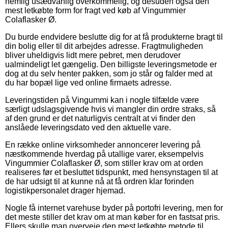
nemlig usædvanlig overkommelig, og desuden også den
mest letkøbte form for fragt ved køb af Vingummier
Colaflasker Ø.
Du burde endvidere beslutte dig for at få produkterne bragt til
din bolig eller til dit arbejdes adresse. Fragtmuligheden
bliver uheldigvis lidt mere pebret, men derudover
ualmindeligt let gængelig. Den billigste leveringsmetode er
dog at du selv henter pakken, som jo står og falder med at
du har bopæl lige ved online firmaets adresse.
Leveringstiden på Vingummi kan i nogle tilfælde være
særligt udslagsgivende hvis vi mangler din ordre straks, så
af den grund er det naturligvis centralt at vi finder den
anslåede leveringsdato ved den aktuelle vare.
En række online virksomheder annoncerer levering på
næstkommende hverdag på utallige varer, eksempelvis
Vingummier Colaflasker Ø, som stiller krav om at orden
realiseres før et besluttet tidspunkt, med hensynstagen til at
de har udsigt til at kunne nå at få ordren klar forinden
logistikpersonalet drager hjemad.
Nogle få internet varehuse byder på portofri levering, men for
det meste stiller det krav om at man køber for en fastsat pris.
Ellers skulle man overveje den mest letkøbte metode til