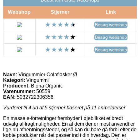
Webshop
Stjerner
Link
Besøg webshop
Besøg webshop
Besøg webshop
Navn:
Vingummier Colaflasker Ø
Kategori:
Vingummi
Producent:
Biona Organic
Varenummer:
50559
EAN:
5032722306356
Vurderet til
4
ud af 5 stjerner baseret på
11
anmeldelser
En masse e-forretninger frembyder i øjeblikket et bredt
udvalg af fragtmuligheder. En af dem der er mest anvendt er
lige nu afhentningssteder, og så kan du bare gå forbi efter de
købte produkter når det passer ind i din hverdag. Den er