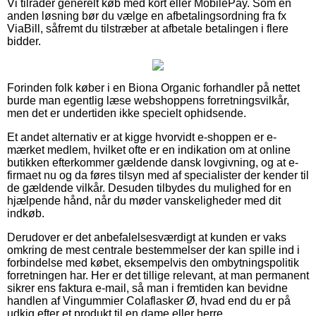
Vi tilråder generelt køb med kort eller MobilePay. Som en
anden løsning bør du vælge en afbetalingsordning fra fx
ViaBill, såfremt du tilstræber at afbetale betalingen i flere
bidder.
Forinden folk køber i en Biona Organic forhandler på nettet
burde man egentlig læse webshoppens forretningsvilkår,
men det er undertiden ikke specielt ophidsende.
Et andet alternativ er at kigge hvorvidt e-shoppen er e-
mærket medlem, hvilket ofte er en indikation om at online
butikken efterkommer gældende dansk lovgivning, og at e-
firmaet nu og da føres tilsyn med af specialister der kender til
de gældende vilkår. Desuden tilbydes du mulighed for en
hjælpende hånd, når du møder vanskeligheder med dit
indkøb.
Derudover er det anbefalelsesværdigt at kunden er vaks
omkring de mest centrale bestemmelser der kan spille ind i
forbindelse med købet, eksempelvis den ombytningspolitik
forretningen har. Her er det tillige relevant, at man permanent
sikrer ens faktura e-mail, så man i fremtiden kan bevidne
handlen af Vingummier Colaflasker Ø, hvad end du er på
udkig efter et produkt til en dame eller herre.