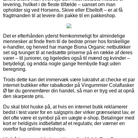
levering, hvilket i de fleste tilfælde – uanset om man
opholder sig ved Horsens, Skive eller Ebeltoft – er at få
fragtmanden til at levere din pakke til en pakkeshop.
Det er efterhånden yderst fremkommeligt for almindelige
mennesker at finde frem til de bedste priser hos forskellige
e-handler, og herved har mange Biona Organic netbutikker
set sig tvunget til at nedsætte priserne på en række af deres
varer – til juniorer, og ligeledes også til mænd og kvinder –
betydeligt, og endda nogle gange frembyde fragt uden
beregning.
Trods dette kan det immervæk være lukrativt at checke et par
internet butikker efter rabatkoder på Vingummier Colaflasker
Ø før du gennemfører din handel, så man er tryg ved at opnå
den skarpeste pris.
Du skal blot huske på, at hvis en internet butik reklamerer
bedst i test varer for en salgspris der virker grænseløst lav, er
det ofte være et symbol på en uægte e-shop. Betalinger med
kort er heldigvis indbefattet af et regulativ, der værner en
overfor fup online webshops.