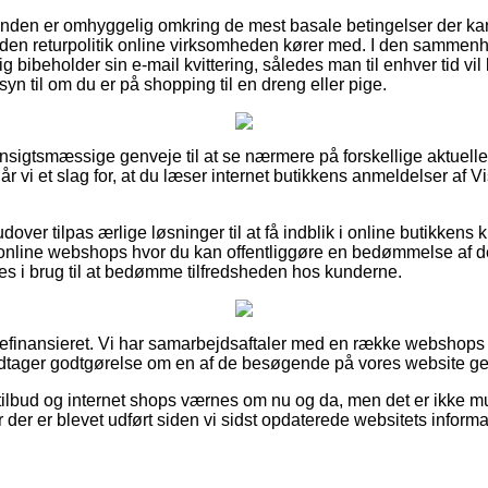
kunden er omhyggelig omkring de mest basale betingelser der ka
den returpolitik online virksomheden kører med. I den sammen
ig bibeholder sin e-mail kvittering, således man til enhver tid vi
n til om du er på shopping til en dreng eller pige.
a hensigtsmæssige genveje til at se nærmere på forskellige aktuell
lår vi et slag for, at du læser internet butikkens anmeldelser af
ver tilpas ærlige løsninger til at få indblik i online butikkens 
nline webshops hvor du kan offentliggøre en bedømmelse af d
 i brug til at bedømme tilfredsheden hos kunderne.
efinansieret. Vi har samarbejdsaftaler med en række webshops 
odtager godtgørelse om en af de besøgende på vores website g
ilbud og internet shops værnes om nu og da, men det er ikke muli
der er blevet udført siden vi sidst opdaterede websitets informa