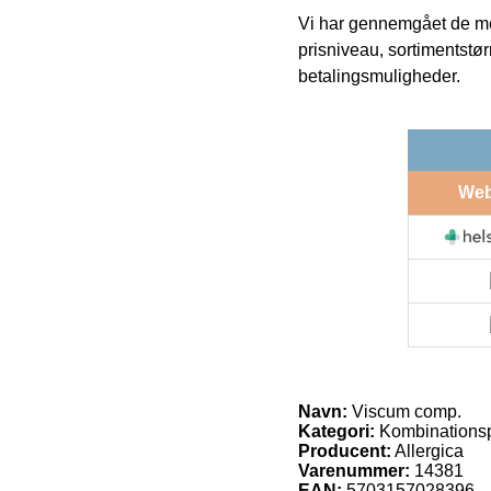
Vi har gennemgået de mes
prisniveau, sortimentstø
betalingsmuligheder.
We
Navn:
Viscum comp.
Kategori:
Kombinationsp
Producent:
Allergica
Varenummer:
14381
EAN:
5703157028396