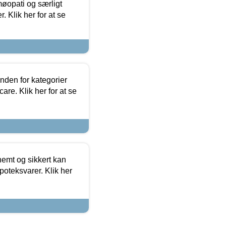
møopati og særligt
 Klik her for at se
nden for kategorier
re. Klik her for at se
emt og sikkert kan
oteksvarer. Klik her