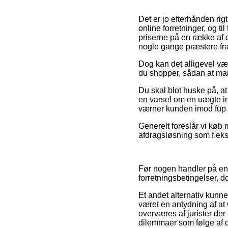
Det er jo efterhånden rig
online forretninger, og t
priserne på en række af d
nogle gange præstere fr
Dog kan det alligevel vær
du shopper, sådan at man
Du skal blot huske på, at 
en varsel om en uægte int
værner kunden imod fup 
Generelt foreslår vi køb 
afdragsløsning som f.eks.
Før nogen handler på en 
forretningsbetingelser, d
Et andet alternativ kunne
været en antydning af at 
overværes af jurister der
dilemmaer som følge af d