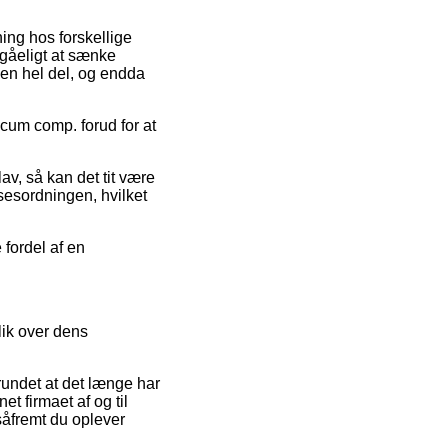
ing hos forskellige
ndgåeligt at sænke
 en hel del, og endda
scum comp. forud for at
lav, så kan det tit være
lsesordningen, hvilket
 fordel af en
lik over dens
rundet at det længe har
t firmaet af og til
 såfremt du oplever