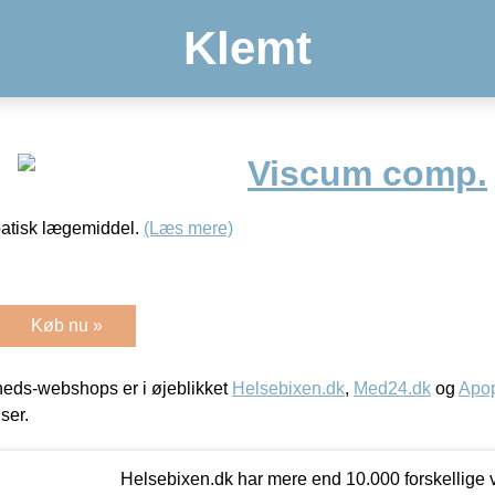
Klemt
Viscum comp.
atisk lægemiddel.
(Læs mere)
Køb nu »
eds-webshops er i øjeblikket
Helsebixen.dk
,
Med24.dk
og
Apop
iser.
Helsebixen.dk har mere end 10.000 forskellige v