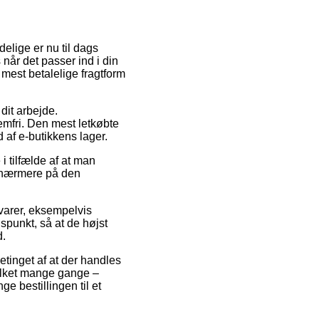
elige er nu til dags
 når det passer ind i din
mest betalelige fragtform
dit arbejde.
mfri. Den mest letkøbte
d af e-butikkens lager.
 tilfælde af at man
r nærmere på den
 varer, eksempelvis
spunkt, så at de højst
d.
etinget af at der handles
hvilket mange gange –
e bestillingen til et