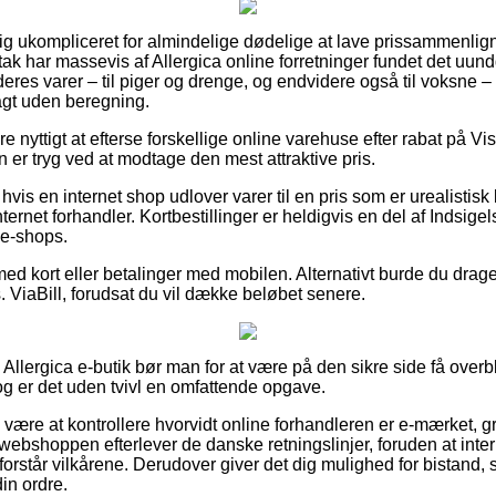
tig ukompliceret for almindelige dødelige at lave prissammenlign
il tak har massevis af Allergica online forretninger fundet det uu
eres varer – til piger og drenge, og endvidere også til voksne –
agt uden beregning.
e nyttigt at efterse forskellige online varehuse efter rabat på Vi
 er tryg ved at modtage den mest attraktive pris.
hvis en internet shop udlover varer til en pris som er urealistisk 
ernet forhandler. Kortbestillinger er heldigvis en del af Indsige
e-shops.
med kort eller betalinger med mobilen. Alternativt burde du drage
 ViaBill, forudsat du vil dække beløbet senere.
Allergica e-butik bør man for at være på den sikre side få overb
og er det uden tvivl en omfattende opgave.
 være at kontrollere hvorvidt online forhandleren er e-mærket, g
webshoppen efterlever de danske retningslinjer, foruden at interne
 forstår vilkårene. Derudover giver det dig mulighed for bistand,
in ordre.