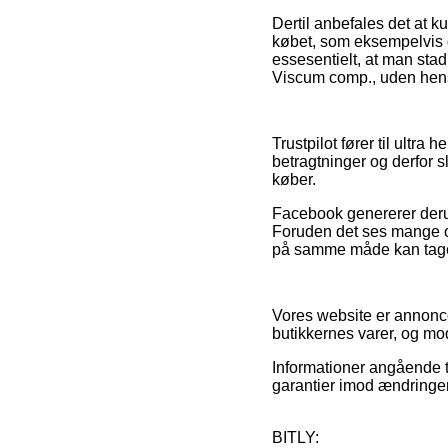
Dertil anbefales det at 
købet, som eksempelvis 
essesentielt, at man stad
Viscum comp., uden hensy
Trustpilot fører til ultr
betragtninger og derfor s
køber.
Facebook genererer derudo
Foruden det ses mange o
på samme måde kan tages
Vores website er annonc
butikkernes varer, og m
Informationer angående t
garantier imod ændringer 
BITLY: