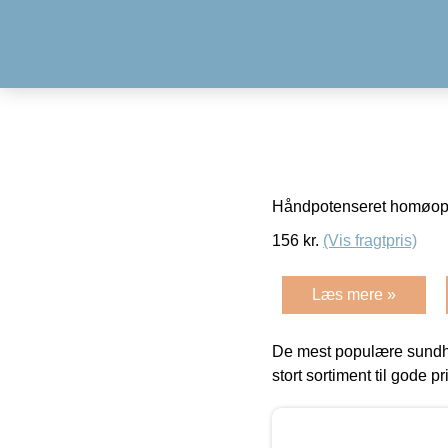
Håndpotenseret homøop
156
kr.
(Vis fragtpris)
Læs mere »
De mest populære sundh
stort sortiment til gode pr