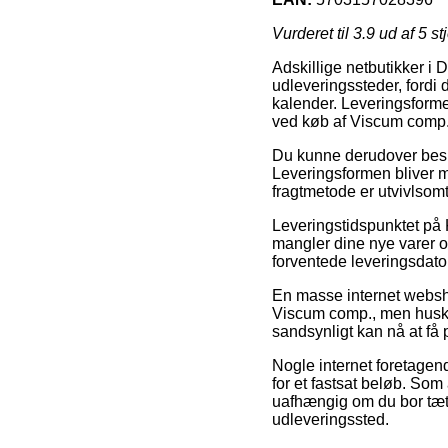
Vurderet til
3.9
ud af 5 st
Adskillige netbutikker i 
udleveringssteder, fordi d
kalender. Leveringsforme
ved køb af Viscum comp.
Du kunne derudover beslut
Leveringsformen bliver 
fragtmetode er utvivlsomt 
Leveringstidspunktet på 
mangler dine nye varer o
forventede leveringsdato 
En masse internet websho
Viscum comp., men husk a
sandsynligt kan nå at få
Nogle internet foretagend
for et fastsat beløb. Som
uafhængig om du bor tæt p
udleveringssted.