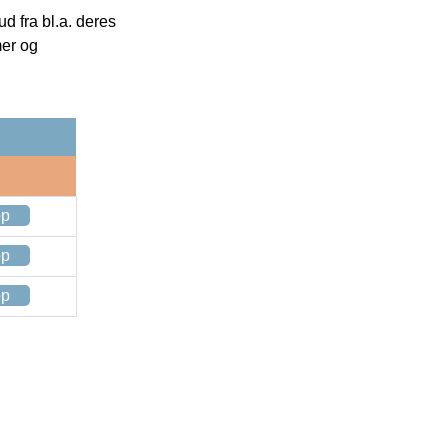
 fra bl.a. deres
mer og
op
op
op