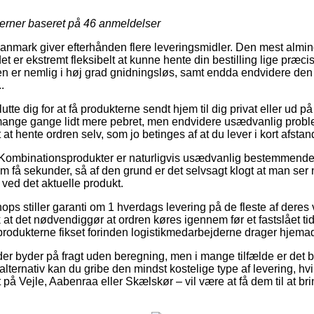
jerner baseret på
46
anmeldelser
Danmark giver efterhånden flere leveringsmidler. Den mest almind
et er ekstremt fleksibelt at kunne hente din bestilling lige præcis
n er nemlig i høj grad gnidningsløs, samt endda endvidere den 
.
te dig for at få produkterne sendt hjem til dig privat eller ud på 
mange gange lidt mere pebret, men endvidere usædvanlig proble
at hente ordren selv, som jo betinges af at du lever i kort afstan
Kombinationsprodukter er naturligvis usædvanlig bestemmende i
m få sekunder, så af den grund er det selvsagt klogt at man se
ved det aktuelle produkt.
ps stiller garanti om 1 hverdags levering på de fleste af deres
t det nødvendiggør at ordren køres igennem før et fastslået tid
 produkterne fikset forinden logistikmedarbejderne drager hjema
er byder på fragt uden beregning, men i mange tilfælde er det b
 alternativ kan du gribe den mindst kostelige type af levering, 
å Vejle, Aabenraa eller Skælskør – vil være at få dem til at bring