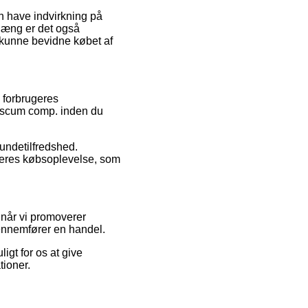
n have indvirkning på
hæng er det også
l kunne bevidne købet af
e forbrugeres
 Viscum comp. inden du
kundetilfredshed.
eres købsoplevelse, som
når vi promoverer
ennemfører en handel.
gt for os at give
tioner.