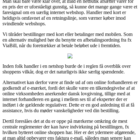
Man skal bare være klar over, at ifald en netbutik afsætter varer for
en pris der er uforståeligt gunstig, så kunne det mange gange være et
faresignal om en uærlig internet webshop. Handler med kort er
heldigvis omfavnet af en retningslinje, som værner køber imod
svindlende webshops.
Vi tilråder bestillinger med kort eller betalinger med mobilen. Som
en alternativ mulighed bør du benytte en afbetalingsordning fra fx
ViaBill, når du foretrækker at betale beløbet ude i fremtiden.
Inden folk handler i en netshop burde de i reglen få overblik over
shoppens vilkår, dog er det naturligvis ikke særlig spændende.
Alternativet kan derfor være at finde ud af om online forhandleren er
godkendt af e-mærket, fordi det skulle være en tilkendegivelse af at
online virksomheden anerkender dansk lovgivning, tillige med at
internet forhandleren en gang i mellem ses til af eksperter der er
indført i de gældende regulativer. Dette er en god anledning til at få
assistance, hvis du møder vanskeligheder ved din bestilling.
Dertil foreslåes det at du er oppe på mærkerne omkring de mest
centrale reglementer der kan have indvirkning på bestillingen, fx
hvilken bytteret online shoppen har. Her er det ydermere afgørende,
at man altid opbevarer ens faktura e-mail, således man senere kan