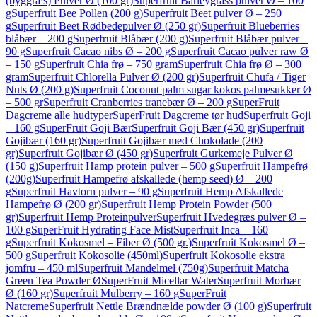
(byggræs) Pulver Ø (100 gr)
Superfruit Barleygrass pulver Ø – 100
g
Superfruit Bee Pollen (200 g)
Superfruit Beet pulver Ø – 250
g
Superfruit Beet Rødbedepulver Ø (250 gr)
Superfruit Blueberries
blåbær – 200 g
Superfruit Blåbær (200 g)
Superfruit Blåbær pulver –
90 g
Superfruit Cacao nibs Ø – 200 g
Superfruit Cacao pulver raw Ø
– 150 g
Superfruit Chia frø – 750 gram
Superfruit Chia frø Ø – 300
gram
Superfruit Chlorella Pulver Ø (200 gr)
Superfruit Chufa / Tiger
Nuts Ø (200 g)
Superfruit Coconut palm sugar kokos palmesukker Ø
– 500 gr
Superfruit Cranberries tranebær Ø – 200 g
SuperFruit
Dagcreme alle hudtyper
SuperFruit Dagcreme tør hud
Superfruit Goji
– 160 g
SuperFruit Goji Bær
Superfruit Goji Bær (450 gr)
Superfruit
Gojibær (160 gr)
Superfruit Gojibær med Chokolade (200
gr)
Superfruit Gojibær Ø (450 gr)
Superfruit Gurkemeje Pulver Ø
(150 g)
Superfruit Hamp protein pulver – 500 g
Superfruit Hampefrø
(200g)
Superfruit Hampefrø afskallede (hemp seed) Ø – 200
g
Superfruit Havtorn pulver – 90 g
Superfruit Hemp Afskallede
Hampefrø Ø (200 gr)
Superfruit Hemp Protein Powder (500
gr)
Superfruit Hemp Proteinpulver
Superfruit Hvedegræs pulver Ø –
100 g
SuperFruit Hydrating Face Mist
Superfruit Inca – 160
g
Superfruit Kokosmel – Fiber Ø (500 gr.)
Superfruit Kokosmel Ø –
500 g
Superfruit Kokosolie (450ml)
Superfruit Kokosolie ekstra
jomfru – 450 ml
Superfruit Mandelmel (750g)
Superfruit Matcha
Green Tea Powder Ø
SuperFruit Micellar Water
Superfruit Morbær
Ø (160 gr)
Superfruit Mulberry – 160 g
SuperFruit
Natcreme
Superfruit Nettle Brændnælde powder Ø (100 g)
Superfruit