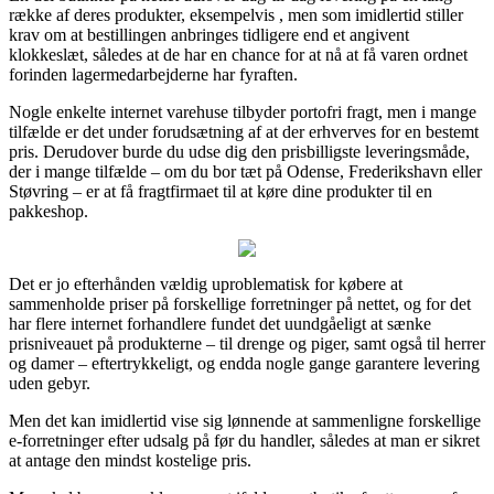
række af deres produkter, eksempelvis , men som imidlertid stiller
krav om at bestillingen anbringes tidligere end et angivent
klokkeslæt, således at de har en chance for at nå at få varen ordnet
forinden lagermedarbejderne har fyraften.
Nogle enkelte internet varehuse tilbyder portofri fragt, men i mange
tilfælde er det under forudsætning af at der erhverves for en bestemt
pris. Derudover burde du udse dig den prisbilligste leveringsmåde,
der i mange tilfælde – om du bor tæt på Odense, Frederikshavn eller
Støvring – er at få fragtfirmaet til at køre dine produkter til en
pakkeshop.
Det er jo efterhånden vældig uproblematisk for købere at
sammenholde priser på forskellige forretninger på nettet, og for det
har flere internet forhandlere fundet det uundgåeligt at sænke
prisniveauet på produkterne – til drenge og piger, samt også til herrer
og damer – eftertrykkeligt, og endda nogle gange garantere levering
uden gebyr.
Men det kan imidlertid vise sig lønnende at sammenligne forskellige
e-forretninger efter udsalg på før du handler, således at man er sikret
at antage den mindst kostelige pris.