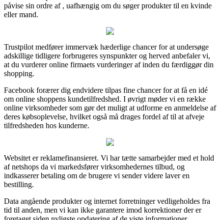
påvise sin ordre af , uafhængig om du søger produkter til en kvinde
eller mand.
Trustpilot medfører immervæk hæderlige chancer for at undersøge
adskillige tidligere forbrugeres synspunkter og herved anbefaler vi,
at du vurderer online firmaets vurderinger af inden du færdiggør din
shopping.
Facebook forærer dig endvidere tilpas fine chancer for at få en idé
om online shoppens kundetilfredshed. I øvrigt møder vi en række
online virksomheder som gør det muligt at udforme en anmeldelse af
deres købsoplevelse, hvilket også må drages fordel af til at afveje
tilfredsheden hos kunderne.
Websitet er reklamefinansieret. Vi har tætte samarbejder med et hold
af netshops da vi markedsfører virksomhedernes tilbud, og
indkasserer betaling om de brugere vi sender videre laver en
bestilling.
Data angående produkter og internet forretninger vedligeholdes fra
tid til anden, men vi kan ikke garantere imod korrektioner der er
foretaget siden nyligste opdatering af de viste informationer.