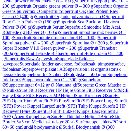
Nettle powder brændenælde Ø – 100 g
Superfruit Nypon pulver Ø –
200 g
Superfruit Organic greens pulver Ø – 300 g
Superfruit Organic
Greens pulvermix Ø Superfruit
Superfruit Organic Protein Raw
Cacao Ø (400 gr)
Superfruit Organic pulvermix cacao Ø
Superfruit
Raw Cacao Pulver Ø (150 gr)
Superfruit Sea Bucktorn Havtorn
Pulver Ø (90 gr)
Superfruit Serum
Superfruit Smoothie Mix Acai,
Rødbede og Blåbær Ø (100 g)
Superfruit Smoothie mix berries Ø –
100 g
Superfruit Smoothie protein naturel Ø – 100 g
Superfruit
Spirulina pulver Ø – 200 g
SuperFruit Spirulina Ø • 200 g.
Superfruit
Super Booster V1,0 Green pulver – 200 g
Superfruit Tranebær
(200g)
SuperFruit Tørrede Blåbær
Superfruit Ærte protein Ø – 400
g
Superfruits Raw Agavesirup
Superglade fødder –
gavepose
Superglade fødder gavepose. fodbadesalt, pimpstensæbe,
fodbalsam
Superpower plakat i A3
Supervision i et organisatorisk
perspektiv
Suppehorn fra Sicilien Økologiske – 500 gram
Suppehorn
fuldkorn Ø
Suppehorn fuldkorn Ø – 500 gr
Suppehorn
Ø
Suppeterninger 6×12 gr Ø Naturata glf
Supreme Green Matcha te
Ø Pukka
Sure Fit 3 Receiver HP Højre 0
Sure Fit 3 Receiver M&RIE
Højre 0
Sure Fit 3 Receiver MP Højre 0
Sure Kirsebær Ø
SureFit
(SF) Open 10mm
SureFit (SF) Plus
SureFit (SF) Power Large
Surefit
(SF3) Power Kuppel Large
Surefit (SF3) Tulip Kuppel
Surefit 2 HP
Reciever Højre 0
Surefit 3 (SF3) Lukket Kuppel Large
Surefit 3
(SF3) Åben Kuppel Large
SureFit Thin tube Højre -1B
SureSkin
Border 5×5 cm Medicinsk udstyr 20 stk
Surfertæppe tablets/PC sort
60×60 cm
Surkål biodynamisk Ø
Surkål Biodynamisk Ø (360