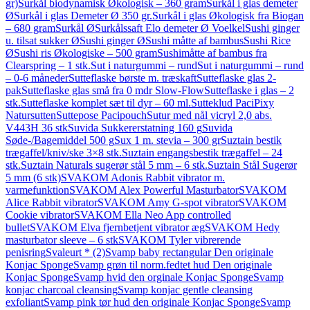
gr)
Surkål biodynamisk Økologisk – 360 gram
Surkål i glas demeter
Ø
Surkål i glas Demeter Ø 350 gr.
Surkål i glas Økologisk fra Biogan
– 680 gram
Surkål Ø
Surkålssaft Elo demeter Ø Voelkel
Sushi ginger
u. tilsat sukker Ø
Sushi ginger Ø
Sushi måtte af bambus
Sushi Rice
Ø
Sushi ris Økologiske – 500 gram
Sushimåtte af bambus fra
Clearspring – 1 stk.
Sut i naturgummi – rund
Sut i naturgummi – rund
– 0-6 måneder
Sutteflaske børste m. træskaft
Sutteflaske glas 2-
pak
Sutteflaske glas små fra 0 mdr Slow-Flow
Sutteflaske i glas – 2
stk.
Sutteflaske komplet sæt til dyr – 60 ml.
Sutteklud PaciPixy
Natursutten
Suttepose Pacipouch
Sutur med nål vicryl 2,0 abs.
V443H 36 stk
Suvida Sukkererstatning 160 g
Suvida
Søde-/Bagemiddel 500 g
Sux 1 m. stevia – 300 gr
Suztain bestik
trægaffel/kniv/ske 3×8 stk.
Suztain engangsbestik trægaffel – 24
stk.
Suztain Naturals sugerør stål 5 mm – 6 stk.
Suztain Stål Sugerør
5 mm (6 stk)
SVAKOM Adonis Rabbit vibrator m.
varmefunktion
SVAKOM Alex Powerful Masturbator
SVAKOM
Alice Rabbit vibrator
SVAKOM Amy G-spot vibrator
SVAKOM
Cookie vibrator
SVAKOM Ella Neo App controlled
bullet
SVAKOM Elva fjernbetjent vibrator æg
SVAKOM Hedy
masturbator sleeve – 6 stk
SVAKOM Tyler vibrerende
penisring
Svaleurt * (2)
Svamp baby rectangular Den originale
Konjac Sponge
Svamp grøn til norm.fedtet hud Den originale
Konjac Sponge
Svamp hvid den orginale Konjac Sponge
Svamp
konjac charcoal cleansing
Svamp konjac gentle cleansing
exfoliant
Svamp pink tør hud den originale Konjac Sponge
Svamp