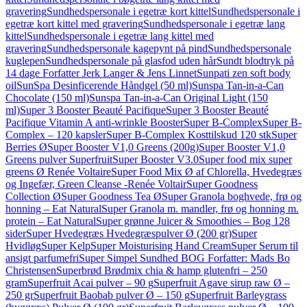
gravering
Sundhedspersonale i egetræ kort kittel
Sundhedspersonale i
egetræ kort kittel med gravering
Sundhedspersonale i egetræ lang
kittel
Sundhedspersonale i egetræ lang kittel med
gravering
Sundhedspersonale kagepynt på pind
Sundhedspersonale
kuglepen
Sundhedspersonale på glasfod uden hår
Sundt blodtryk på
14 dage Forfatter Jerk Langer & Jens Linnet
Sunpati zen soft body
oil
SunSpa Desinficerende Håndgel (50 ml)
Sunspa Tan-in-a-Can
Chocolate (150 ml)
Sunspa Tan-in-a-Can Original Light (150
ml)
Super 3 Booster Beauté Pacifique
Super 3 Booster Beauté
Pacifique Vitamin A anti-wrinkle Booster
Super B-Complex
Super B-
Complex – 120 kapsler
Super B-Complex Kosttilskud 120 stk
Super
Berries Ø
Super Booster V1,0 Greens (200g)
Super Booster V1,0
Greens pulver Superfruit
Super Booster V3.0
Super food mix super
greens Ø Renée Voltaire
Super Food Mix Ø af Chlorella, Hvedegræs
og Ingefær, Green Cleanse -Renée Voltair
Super Goodness
Collection Ø
Super Goodness Tea Ø
Super Granola boghvede, frø og
honning – Eat Natural
Super Granola m. mandler, frø og honning m.
protein – Eat Natural
Super grønne Juicer & Smoothies – Bog 128
sider
Super Hvedegræs Hvedegræspulver Ø (200 gr)
Super
Hvidløg
Super Kelp
Super Moisturising Hand Cream
Super Serum til
ansigt parfumefri
Super Simpel Sundhed BOG Forfatter: Mads Bo
Christensen
Superbrød Brødmix chia & hamp glutenfri – 250
gram
Superfruit Acai pulver – 90 g
Superfruit Agave sirup raw Ø –
250 gr
Superfruit Baobab pulver Ø – 150 g
Superfruit Barleygrass