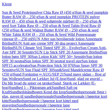
Klemt
Sun & Seed Proteinpulver Chia Raw Ø (450 g)
Sun & seed pumpkin
Butter RAW Ø – 250 g
Sun & seed pumpkin PROTEIN pulver
RAW Ø – 450 g
Sun & seed soltørrede mårbær Ø – 250 g
Sun &
seed Sort Tahin Raw Ø – 250 g
Sun & Seed Tahin Hvid Raw Ø
(250 g)
Sun & seed Walnut Butter RAW Ø – 250 g
Sun & seed
White Tahin RAW Ø – 250 g
Sun & Seed Wild Pomegranate
vinegar Ø – 250 ml
SUN After sun beroligende lotion Annemarie
Börlind
SUN Anti age creme SPF 30 dna protect Annemarie
Börlind
SUN Climate Veil Tinted SPF 20 – Evolve
Sun Cream Anti-
Age SPF 30 Sensitiv
SUN Lip Stick SPF 20 Annemarie Börlind
Sun
lotion børn SPF 30
Sun Lotion Kids’ SPF 50+ Sensitiv
Sun lotion
SPF 30 neutral
Sun lotion SPF 30 neutral travel size
Sun lotion
SPF15 accelerator
Sun Protection Stick 50 976
Sun Spray SPF 30
Sensitive
SUN Sun Fluid SPF 30
Sun&Seed Mandelcreme Raw Ø
(250 g)
Sund Forskning ═ AUG/SEP 21
Sund mave sådan – Bog af
Søs Wollesen
Sund og Lækker Jul (E-bog)
Sund, glad og gravid –
Du blir hvad du spiser og tænker
Sund, Stærk og Lækker (E-
bog)
Sundhed 1 – Piktogram ark
Sundhed,Saft og
Kraft
Sundhedshåndbogen Kend din krop
Sundhedspersonale figur i
glas, gaven til sundhedspersonalet
Sundhedspersonale i bøgetræ kort
kittel
Sundhedspersonale i bøgetræ kort kittel med
gravering
Sundhedspersonale i bøgetræ lang
kittel
Sundhedspersonale i bøgetræ lang kittel med