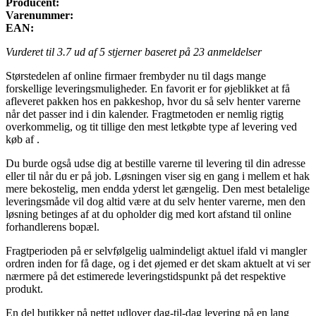
Producent:
Varenummer:
EAN:
Vurderet til
3.7
ud af 5 stjerner baseret på
23
anmeldelser
Størstedelen af online firmaer frembyder nu til dags mange
forskellige leveringsmuligheder. En favorit er for øjeblikket at få
afleveret pakken hos en pakkeshop, hvor du så selv henter varerne
når det passer ind i din kalender. Fragtmetoden er nemlig rigtig
overkommelig, og tit tillige den mest letkøbte type af levering ved
køb af .
Du burde også udse dig at bestille varerne til levering til din adresse
eller til når du er på job. Løsningen viser sig en gang i mellem et hak
mere bekostelig, men endda yderst let gængelig. Den mest betalelige
leveringsmåde vil dog altid være at du selv henter varerne, men den
løsning betinges af at du opholder dig med kort afstand til online
forhandlerens bopæl.
Fragtperioden på er selvfølgelig ualmindeligt aktuel ifald vi mangler
ordren inden for få dage, og i det øjemed er det skam aktuelt at vi ser
nærmere på det estimerede leveringstidspunkt på det respektive
produkt.
En del butikker på nettet udlover dag-til-dag levering på en lang