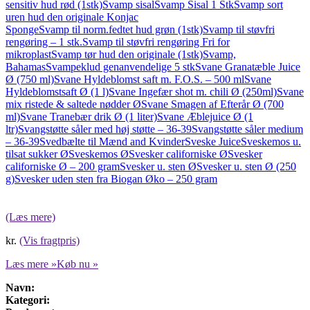
sensitiv hud rød (1stk)
Svamp sisal
Svamp Sisal 1 Stk
Svamp sort
uren hud den originale Konjac
Sponge
Svamp til norm.fedtet hud grøn (1stk)
Svamp til støvfri
rengøring – 1 stk.
Svamp til støvfri rengøring Fri for
mikroplast
Svamp tør hud den originale (1stk)
Svamp,
Bahamas
Svampeklud genanvendelige 5 stk
Svane Granatæble Juice
Ø (750 ml)
Svane Hyldeblomst saft m. F.O.S. – 500 ml
Svane
Hyldeblomstsaft Ø (1 l)
Svane Ingefær shot m. chili Ø (250ml)
Svane
mix ristede & saltede nødder Ø
Svane Smagen af Efterår Ø (700
ml)
Svane Tranebær drik Ø (1 liter)
Svane Æblejuice Ø (1
ltr)
Svangstøtte såler med høj støtte – 36-39
Svangstøtte såler medium
– 36-39
Svedbælte til Mænd and Kvinder
Sveske Juice
Sveskemos u.
tilsat sukker Ø
Sveskemos Ø
Svesker californiske Ø
Svesker
californiske Ø – 200 gram
Svesker u. sten Ø
Svesker u. sten Ø (250
g)
Svesker uden sten fra Biogan Øko – 250 gram
(Læs mere)
kr.
(Vis fragtpris)
Læs mere »
Køb nu »
Navn:
Kategori: